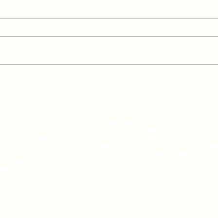
Ayuda para Venezuela
Circ
de 
l de la Alianza Netzarita AniAMI
This is the official channel of the Netzarite Allianc
Cultural Hebraico Benei Tzion
AniAMI International. Benei Tzion Hebrew Cultura
ón religiosa sin fines de lucro,
Center Corp. is a nonprofit religious organization, 
 en el Estado de la Florida, USA,
registered in the State of Florida, USA, exempt fr
jo la sección 501(c)(3) del
under section 501(c)(3) of the IRS Code. All contri
las contribuciones a nuestra
to our religious institution are tax-deductible und
son deducibles de impuestos
law. Rav Daniel A. Hayyim, President.
 Daniel A. Hayyim, Presidente.