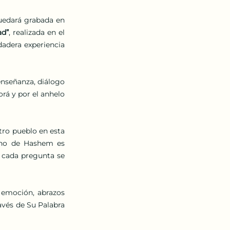
edará grabada en 
ad”
, realizada en el 
adera experiencia 
señanza, diálogo 
rá y por el anhelo 
tro pueblo en esta 
rno de Hashem es 
 cada pregunta se 
 emoción, abrazos 
vés de Su Palabra 