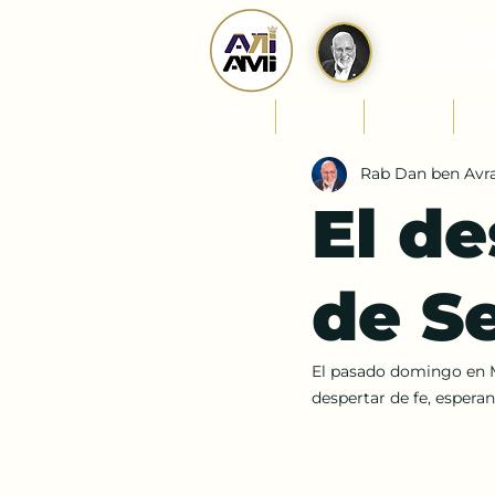
Alianza AniAM
Internacional
Fundada por 
Inicio
AniAMI
Tehilim
Est
Rab Dan ben Av
El de
de S
El pasado domingo en M
despertar de fe, esperan