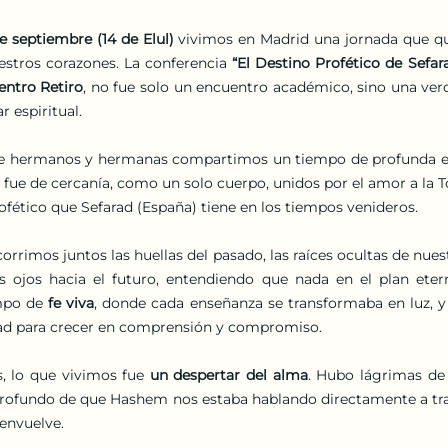
 septiembre (14 de Elul)
 vivimos en Madrid una jornada que qu
stros corazones. La conferencia 
“El Destino Profético de Sefar
entro Retiro
, no fue solo un encuentro académico, sino una verd
r espiritual.
e hermanos y hermanas compartimos un tiempo de profunda en
fue de cercanía, como un solo cuerpo, unidos por el amor a la To
rofético que Sefarad (España) tiene en los tiempos venideros.
orrimos juntos las huellas del pasado, las raíces ocultas de nues
os ojos hacia el futuro, entendiendo que nada en el plan ete
mpo de 
fe viva
, donde cada enseñanza se transformaba en luz, y
ad para crecer en comprensión y compromiso.
s, lo que vivimos fue 
un despertar del alma
. Hubo lágrimas de
 profundo de que Hashem nos estaba hablando directamente a tra
 envuelve.