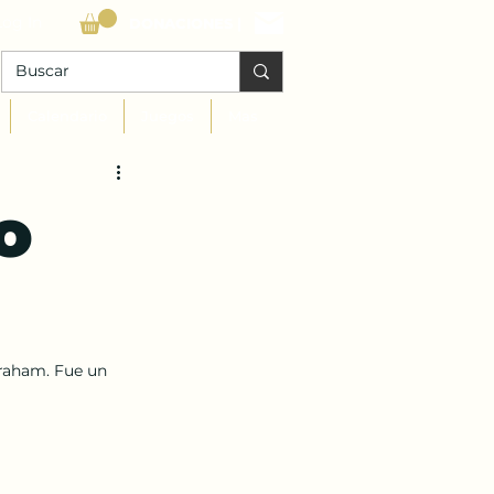
Log In
DONACIONES |
Calendario
Juegos
Mas
o
raham. Fue un 