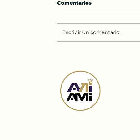
Comentarios
Escribir un comentario...
Vaetjanan y Tisha B'Av
Este es el canal oficia
internacional. Centro 
Corp. es una organizaci
debidamente registrada
exenta de impuestos ba
Código del IRS. Todas 
institución religiosa 
conforme a la ley. Rav