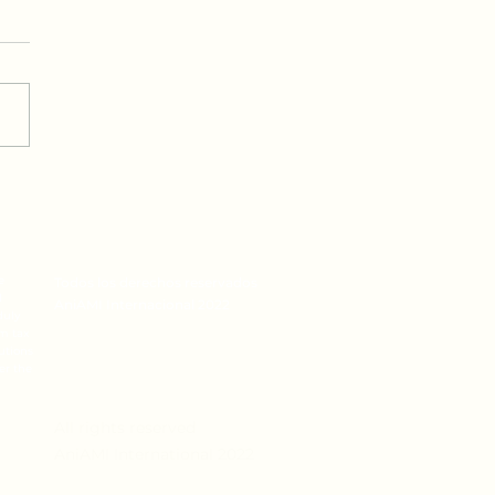
ular Rabínica: Casos
estafa
e
Todos los derechos reservados
l
AniAMI Internacional 2022
duly
om tax
butions
er the
All rights reserved
AniAMI International 2022