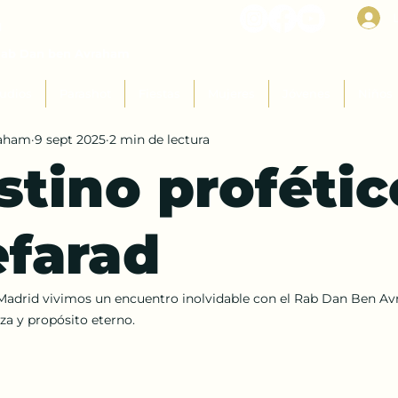
I
Rab Dan ben Avraham
udios
Parashot
Fiestas
Mujeres
Jóvenes
Niños
raham
9 sept 2025
2 min de lectura
stino profétic
efarad
adrid vivimos un encuentro inolvidable con el Rab Dan Ben Av
za y propósito eterno.