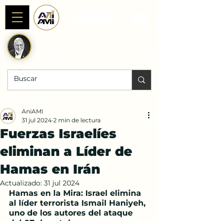
Alianza AniAMI
Internacional
Fundada por Rab Dan ben Avraham
DONACIONES |
AniAMI
31 jul 2024
2 min de lectura
Fuerzas Israelíes
eliminan a Líder de
Hamas en Irán
Actualizado:
31 jul 2024
Hamas en la Mira: Israel elimina 
al líder terrorista Ismail Haniyeh, 
uno de los autores del ataque 