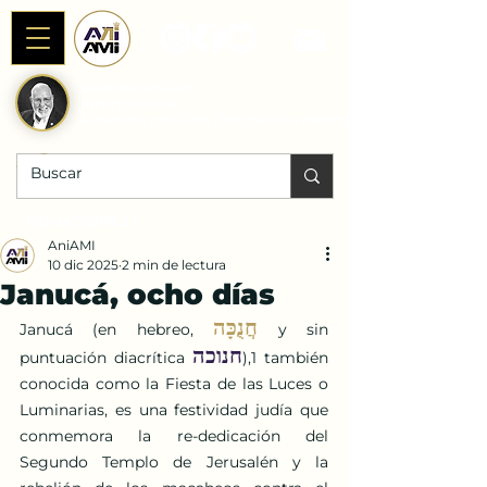
Alianza AniAMI
Internacional
Fundada por Rab Dan ben Avraham
DONACIONES |
AniAMI
10 dic 2025
2 min de lectura
Janucá, ocho días
חֲנֻכָּה
Janucá (en hebreo, 
‎ y sin 
חנוכה
puntuación diacrítica 
),1​ también 
conocida como la Fiesta de las Luces o 
Luminarias, es una festividad judía que 
conmemora la re-dedicación del 
Segundo Templo de Jerusalén y la 