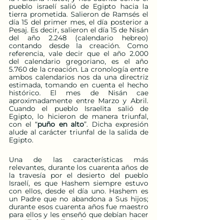
pueblo israelí salió de Egipto hacia la 
tierra prometida. Salieron de Ramsés el 
día 15 del primer mes, el día posterior a 
Pesaj. Es decir, salieron el día 15 de Nisán 
del año 2.248 (calendario hebreo) 
contando desde la creación. Como 
referencia, vale decir que el año 2.000 
del calendario gregoriano, es el año 
5.760 de la creación. La cronología entre 
ambos calendarios nos da una directriz 
estimada, tomando en cuenta el hecho 
histórico. El mes de Nisán cae 
aproximadamente entre Marzo y Abril. 
Cuando el pueblo Israelita salió de 
Egipto, lo hicieron de manera triunfal, 
con el “
puño en alto
”. Dicha expresión 
alude al carácter triunfal de la salida de 
Egipto.
Una de las características más 
relevantes, durante los cuarenta años de 
la travesía por el desierto del pueblo 
Israelí, es que Hashem siempre estuvo 
con ellos, desde el día uno. Hashem es 
un Padre que no abandona a Sus hijos; 
durante esos cuarenta años fue maestro 
para ellos y les enseñó que debían hacer 