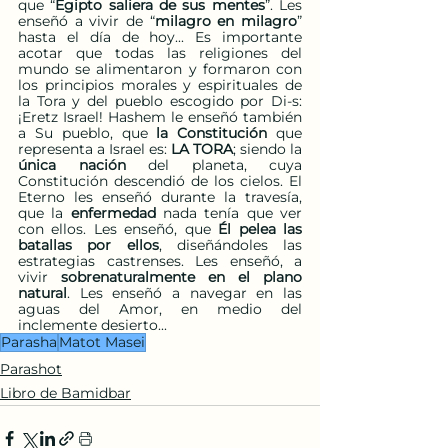
que “
Egipto saliera de sus mentes
”. Les 
enseñó a vivir de “
milagro en milagro
” 
hasta el día de hoy... Es importante 
acotar que todas las religiones del 
mundo se alimentaron y formaron con 
los principios morales y espirituales de 
la Tora y del pueblo escogido por Di-s: 
¡Eretz Israel! Hashem le enseñó también 
a Su pueblo, que 
la Constitución
 que 
representa a Israel es: 
LA TORA
; siendo la 
única nación
 del planeta, cuya 
Constitución descendió de los cielos. El 
Eterno les enseñó durante la travesía, 
que la 
enfermedad
 nada tenía que ver 
con ellos. Les enseñó, que 
Él pelea las 
batallas por ellos
, diseñándoles las 
estrategias castrenses. Les enseñó, a 
vivir 
sobrenaturalmente en el plano 
natural
. Les enseñó a navegar en las 
aguas del Amor, en medio del 
inclemente desierto...
Parasha
Matot Masei
Parashot
Libro de Bamidbar