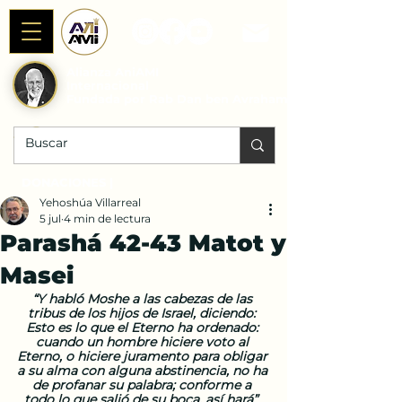
Alianza AniAMI
Internacional
Fundada por Rab Dan ben Avraham
DONACIONES |
Yehoshúa Villarreal
5 jul
4 min de lectura
Parashá 42-43 Matot y
Masei
“Y habló Moshe a las cabezas de las 
tribus de los hijos de Israel, diciendo: 
Esto es lo que el Eterno ha ordenado: 
cuando un hombre hiciere voto al 
Eterno, o hiciere juramento para obligar 
a su alma con alguna abstinencia, no ha 
de profanar su palabra; conforme a 
todo lo que salió de su boca, así hará”. 