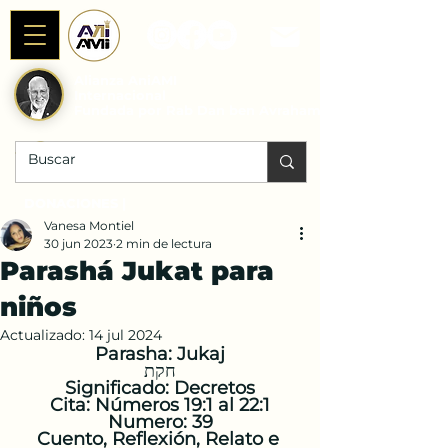
Alianza AniAMI
Internacional
Fundada por Rab Dan ben Avraham
DONACIONES |
Vanesa Montiel
30 jun 2023
2 min de lectura
Parashá Jukat para
niños
Actualizado:
14 jul 2024
Parasha: Jukaj
חקת
Significado: Decretos
Cita: Números 19:1 al 22:1
Numero: 39
Cuento, Reflexión, Relato e 