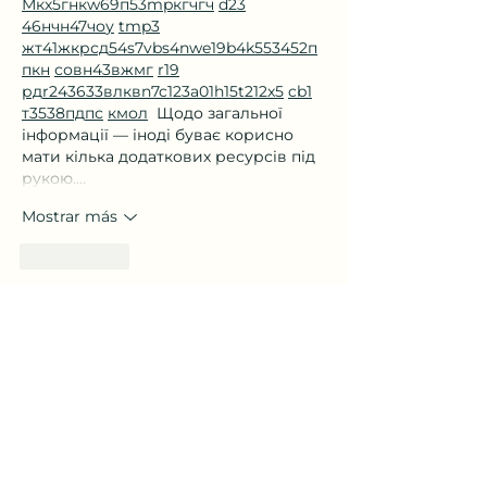
М
к
х
5
г
нк
w69
п
53
mp
кг
чг
ч
d23
46
н
чн
47
чо
у
tmp3
жт
41
ж
кр
сд
54
s7
vb
s4
nw
e19
b4
k55
34
52
п
п
кн
с
о
вн
43
вж
мг
r19
рд
r24
36
33
вл
кв
n7
c123
a01
h15
t21
2x5
cb1
т
35
38
пд
пс
км
ол
  Щодо загальної 
інформації — іноді буває корисно 
мати кілька додаткових ресурсів під 
рукою.…
Mostrar más
Me gusta
Ростивлав Гринь
05 feb
М
к
х
5
г
нк
w69
п
53
mp
кг
чг
ч
d23
46
н
чн
47
чо
у
tmp3
жт
41
ж
кр
сд
54
s7
vb
s4
nw
e19
b4
k55
34
52
пп
кн
с
о
вн
43
вж
мг
r19
рд
r24
36
33
вл
кв
n7
c123
a01
h15
t21
2x5
cb1
т
35
38
пд
пс
км
ол
  Часом знаходжу ці 