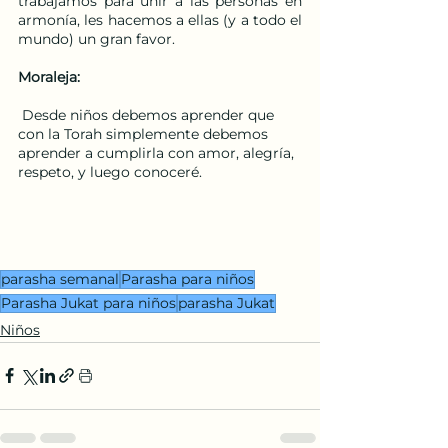
trabajamos para unir a las personas en 
armonía, les hacemos a ellas (y a todo el 
mundo) un gran favor.
Moraleja: 
 Desde niños debemos aprender que 
con la Torah simplemente debemos 
aprender a cumplirla con amor, alegría, 
respeto, y luego conoceré.
parasha semanal
Parasha para niños
Parasha Jukat para niños
parasha Jukat
Niños