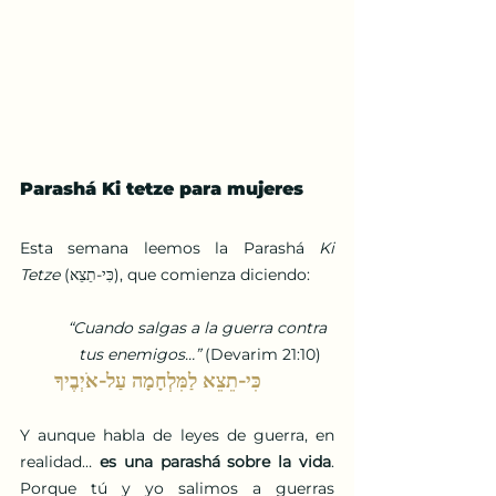
Parashá Ki tetze para mujeres
Esta semana leemos la Parashá 
Ki 
Tetze
 (כִּי-תֵצֵא), que comienza diciendo:
“Cuando salgas a la guerra contra 
tus enemigos…” 
(Devarim 21:10)
כִּי-תֵצֵא לַמִּלְחָמָה עַל-אֹיְבֶיךָ 
Y aunque habla de leyes de guerra, en 
realidad… 
es una parashá sobre la vida
. 
Porque tú y yo salimos a guerras 