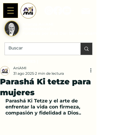
Alianza AniAMI
Internacional
Fundada por Rab Dan ben Avraham
DONACIONES |
AniAMI
31 ago 2025
2 min de lectura
Parashá Ki tetze para
mujeres
Parashá Ki Tetze y el arte de 
enfrentar la vida con firmeza, 
compasión y fidelidad a Dios..