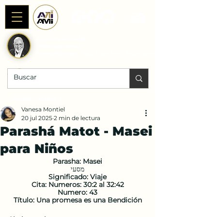
Alianza AniAMI
Internacional
Fundada por Rab Dan ben Avraham
DONACIONES |
Vanesa Montiel
20 jul 2025
2 min de lectura
Parashá Matot - Masei
para Niños
Parasha: Masei
מסעי
Significado: Viaje
Cita: Numeros: 30:2 al 32:42
Numero: 43
Título: Una promesa es una Bendición