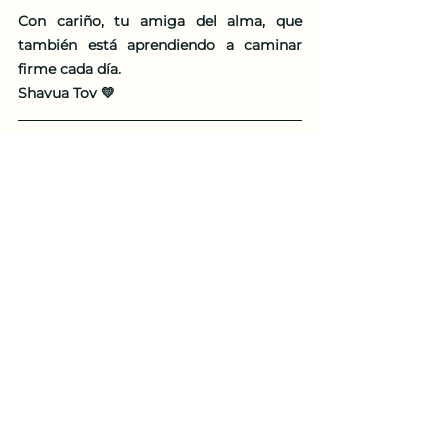
Con cariño, tu amiga del alma, que 
también está aprendiendo a caminar 
firme cada día.
Shavua Tov 💛
¿Qué te pareció la Parasha Nitzavim 
para mujeres?
parasha semanal
Mujer judia
Parasha para mujeres
Parashá para Mujeres
Ver todo
Entradas recientes