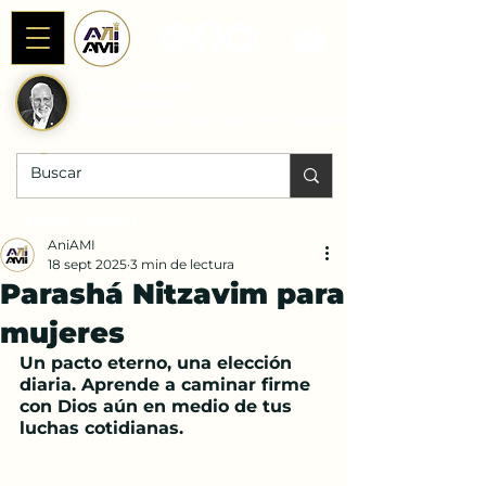
Alianza AniAMI
Internacional
Fundada por Rab Dan ben Avraham
DONACIONES |
AniAMI
18 sept 2025
3 min de lectura
Parashá Nitzavim para
mujeres
Un pacto eterno, una elección 
diaria. Aprende a caminar firme 
con Dios aún en medio de tus 
luchas cotidianas.