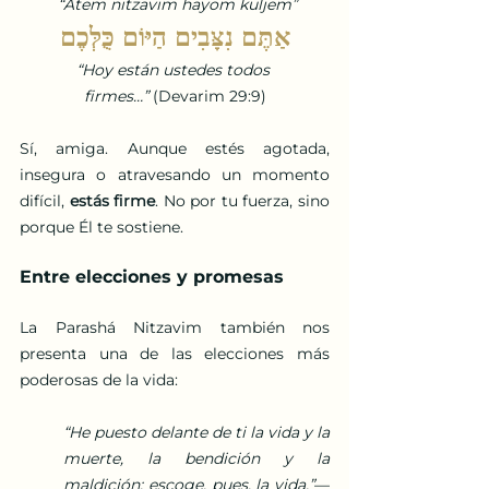
“Atem nitzavim hayom kuljem”
אַתֶּם נִצָּבִים הַיּוֹם כֻּלְּכֶם
“Hoy están ustedes todos 
firmes…”
 (Devarim 29:9)
Sí, amiga. Aunque estés agotada, 
insegura o atravesando un momento 
difícil, 
estás firme
. No por tu fuerza, sino 
porque Él te sostiene.
Entre elecciones y promesas
La Parashá Nitzavim también nos 
presenta una de las elecciones más 
poderosas de la vida:
“He puesto delante de ti la vida y la 
muerte, la bendición y la 
maldición; escoge, pues, la vida.”
— 