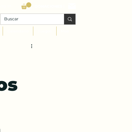
Log In
DONACIONES |
Calendario
Juegos
Mas
os
a