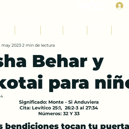
I
Rab Dan ben Avraham
udios
Parashot
Fiestas
Mujeres
Jóvenes
Niños
2 may 2023
2 min de lectura
sha Behar y
kotai para niñ
24
Significado: Monte - Si Anduviera
Cita: Levítico 25:1,  26:2-3 al 27:34
Números: 32 Y 33
s bendiciones tocan tu puert