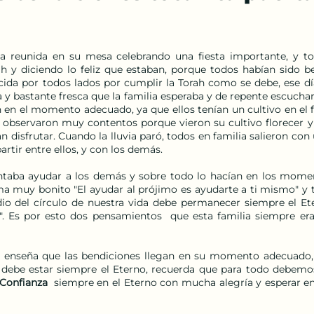
ba reunida en su mesa celebrando una fiesta importante, y t
h y diciendo lo feliz que estaban, porque todos habían sido be
cida por todos lados por cumplir la Torah como se debe, ese día
y bastante fresca que la familia esperaba y de repente escucharo
n en el momento adecuado, ya que ellos tenían un cultivo en el f
observaron muy contentos porque vieron su cultivo florecer y l
disfrutar. Cuando la lluvia paró, todos en familia salieron con 
rtir entre ellos, y con los demás. 
antaba ayudar a los demás y sobre todo lo hacían en los moment
ma muy bonito "El ayudar al prójimo es ayudarte a ti mismo" y t
o del círculo de nuestra vida debe permanecer siempre el Ete
". Es por esto dos pensamientos  que esta familia siempre era
s enseña que las bendiciones llegan en su momento adecuado, 
debe estar siempre el Eterno, recuerda que para todo debemos
Confianza
  siempre en el Eterno con mucha alegría y esperar en 