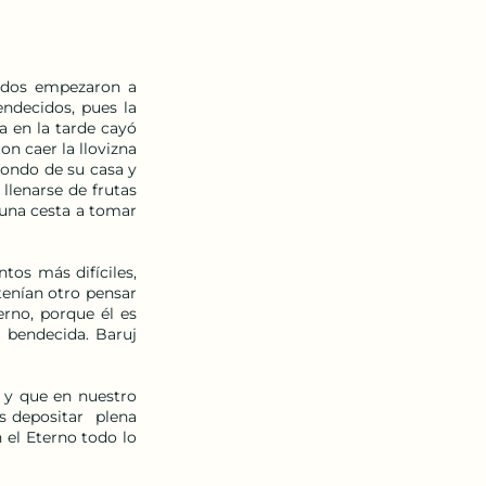
odos empezaron a 
ndecidos, pues la 
 en la tarde cayó 
n caer la llovizna 
ondo de su casa y 
lenarse de frutas 
una cesta a tomar 
os más difíciles, 
enían otro pensar 
rno, porque él es 
 bendecida. Baruj 
y que en nuestro 
 depositar  plena 
el Eterno todo lo 