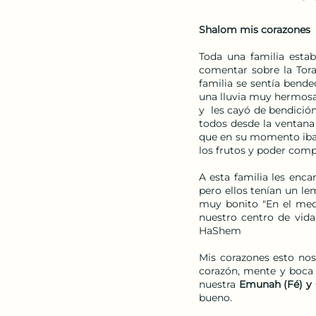
Shalom mis corazones
Toda una familia esta
comentar sobre la Tora
familia se sentía bende
una lluvia muy hermosa 
y  les cayó de bendició
todos desde la ventana 
que en su momento iban 
los frutos y poder compa
A esta familia les enc
pero ellos tenían un le
muy bonito "En el medi
nuestro centro de vida
HaShem
Mis corazones esto no
corazón, mente y boca 
nuestra 
Emunah (Fé) y 
bueno.