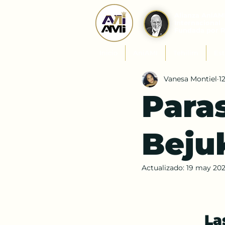
Alianza AniAM
Internacional
Fundada por 
Inicio
AniAMI
Tehilim
Est
Vanesa Montiel
1
Para
Beju
Actualizado:
19 may 20
La