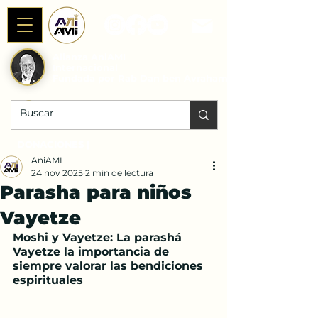
Alianza AniAMI
Internacional
Fundada por Rab Dan ben Avraham
DONACIONES |
AniAMI
24 nov 2025
2 min de lectura
Parasha para niños
Vayetze
Moshi y Vayetze: La parashá 
Vayetze la importancia de 
siempre valorar las bendiciones 
espirituales