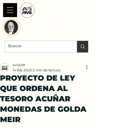
Alianza AniAMI
Internacional
Fundada por Rab Dan ben Avraham
DONACIONES |
AniAMI
14 feb 2023
2 min de lectura
PROYECTO DE LEY
QUE ORDENA AL
TESORO ACUÑAR
MONEDAS DE GOLDA
MEIR