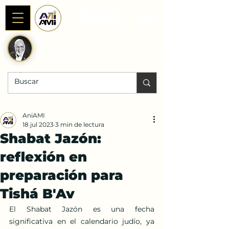
Alianza AniAMI
Internacional
Fundada por Rab Dan ben Avraham
DONACIONES |
AniAMI
18 jul 2023
3 min de lectura
Shabat Jazón:
reflexión en
preparación para
Tishá B'Av
El Shabat Jazón es una fecha 
significativa en el calendario judío, ya 