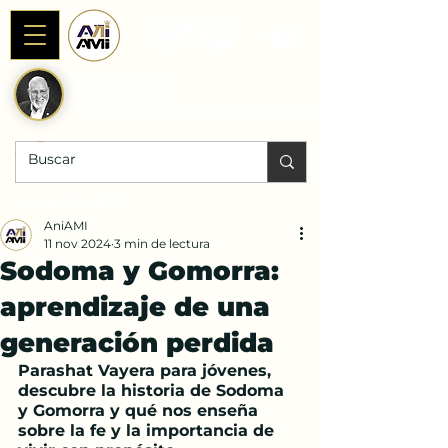
Alianza AniAMI
Internacional
Fundada por Rab Dan ben Avraham
DONACIONES |
AniAMI
11 nov 2024
3 min de lectura
Sodoma y Gomorra:
aprendizaje de una
generación perdida
Parashat Vayera para jóvenes, 
descubre la historia de Sodoma 
y Gomorra y qué nos enseña 
sobre la fe y la importancia de 