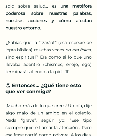
solo sobre salud... es 
una metáfora 
poderosa sobre nuestras palabras, 
nuestras acciones y cómo afectan 
nuestro entorno
.
¿Sabías que la “tzaráat” (esa especie de 
lepra bíblica) muchas veces 
no era física
, 
sino espiritual? Era como si lo que uno 
llevaba adentro (chismes, enojo, ego) 
terminará saliendo a la piel. 😶‍🌫️
🤔 Entonces… ¿Qué tiene esto 
que ver conmigo?
¡Mucho más de lo que crees! Un día, dije 
algo malo de un amigo en el colegio. 
Nada “grave”, según yo: “Ese tipo 
siempre quiere llamar la atención”. Pero 
esa frase corrió como pólvora. A los días, 