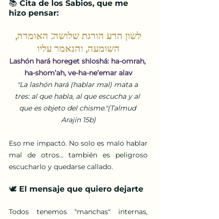
📚 Cita de los Sabios, que me 
hizo pensar:
 לשון הרע הורגת שלושה: האומרה, 
השומעה, והנאמר עליו
Lashón hará horeget shloshá: ha-omrah, 
ha-shom’ah, ve-ha-ne’emar alav
"La lashón hará (hablar mal) mata a 
tres: al que habla, al que escucha y al 
que es objeto del chisme."(Talmud 
Arajín 15b)
Eso me impactó. No solo es malo hablar 
mal de otros… también es peligroso 
escucharlo y quedarse callado.
🕊️ El mensaje que quiero dejarte
Todos tenemos "manchas" internas, 