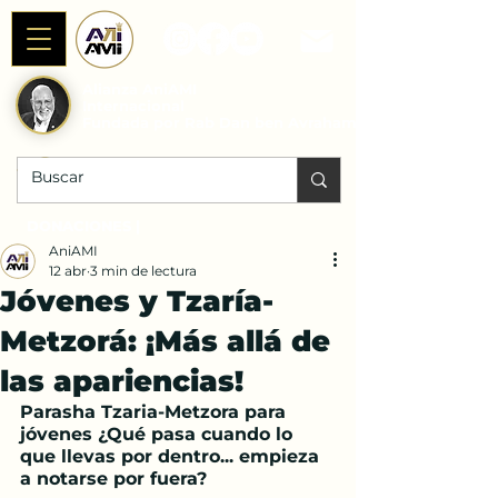
Alianza AniAMI
Internacional
Fundada por Rab Dan ben Avraham
DONACIONES |
AniAMI
12 abr
3 min de lectura
Jóvenes y Tzaría-
Metzorá: ¡Más allá de
las apariencias!
Parasha Tzaria-Metzora para 
jóvenes ¿Qué pasa cuando lo 
que llevas por dentro... empieza 
a notarse por fuera?