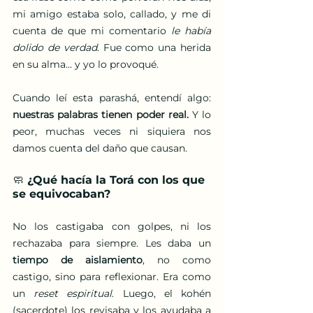
mi amigo estaba solo, callado, y me di 
cuenta de que mi comentario 
le había 
dolido de verdad
. Fue como una herida 
en su alma... y yo lo provoqué.
Cuando leí esta parashá, entendí algo: 
nuestras palabras tienen poder real.
 Y lo 
peor, muchas veces ni siquiera nos 
damos cuenta del daño que causan.
🧼 ¿Qué hacía la Torá con los que 
se equivocaban?
No los castigaba con golpes, ni los 
rechazaba para siempre. Les daba un 
tiempo de aislamiento
, no como 
castigo, sino para reflexionar. Era como 
un 
reset espiritual
. Luego, el kohén 
(sacerdote) los revisaba y los ayudaba a 