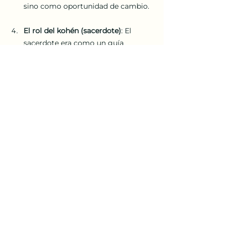
sino como oportunidad de cambio.
El rol del kohén (sacerdote)
: El 
sacerdote era como un guía 
espiritual que ayudaba al joven a 
sanar, no a castigarlo. Esto nos 
enseña a buscar ayuda cuando 
cometemos errores.
Nuestras palabras dejan huella
: La 
Parashá nos recuerda que hablar 
mal no es inocente. Todo lo que 
decimos puede afectar a otros… y 
también a nosotros mismos.
La restauración es posible
: Siempre 
hay forma de volver, pedir perdón y 
empezar de nuevo. La Torá nunca 
deja a nadie tirado.