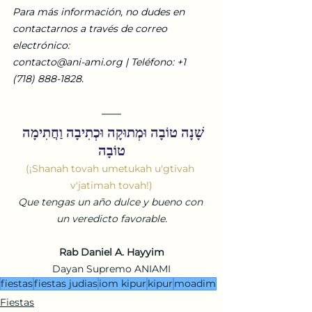
Para más información, no dudes en 
contactarnos a través de correo 
electrónico:
contacto@ani-ami.org
 | Teléfono: +1 
(718) 888-1828.
שָׁנָה טוֹבָה וּמְתוּקָה וּכְתִיבָה וַחֲתִימָה 
טוֹבָה
(¡Shanah tovah umetukah u'gtivah 
v'jatimah tovah!)
Que tengas un año dulce y bueno con 
un veredicto favorable.
Rab Daniel A. Hayyim
Dayan Supremo ANIAMI
fiestas
fiestas judias
iom kipur
kipur
moadim
Fiestas