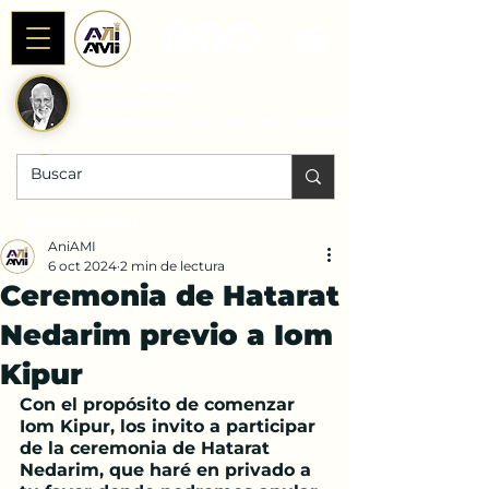
Alianza AniAMI
Internacional
Fundada por Rab Dan ben Avraham
DONACIONES |
AniAMI
6 oct 2024
2 min de lectura
Ceremonia de Hatarat
Nedarim previo a Iom
Kipur
Con el propósito de comenzar 
Iom Kipur, los invito a participar 
de la ceremonia de Hatarat 
Nedarim, que haré en privado a 