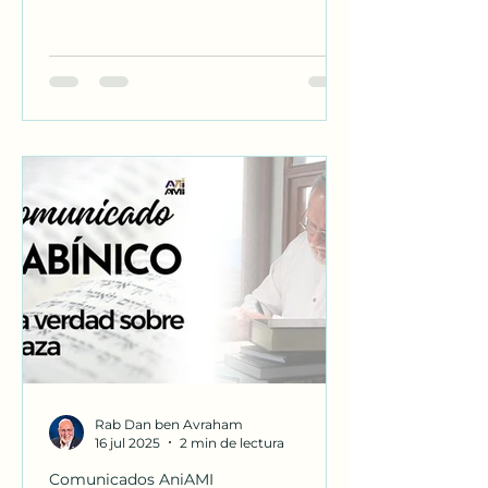
responsible for Gaza’s suffering.
Historical facts, not media slogans.
Share truth, not propaganda.
Rab Dan ben Avraham
16 jul 2025
2 min de lectura
Comunicados AniAMI