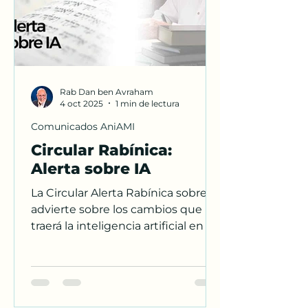
Rab Dan ben Avraham
4 oct 2025
1 min de lectura
Comunicados AniAMI
Circular Rabínica:
Alerta sobre IA
La Circular Alerta Rabínica sobre IA
advierte sobre los cambios que
traerá la inteligencia artificial en el
empleo y la vida cotidiana.
Inspirado en la sabiduría de Yosef
en Egipto, el Rabino Dan ben
Avraham llama a fortalecer la fe, la