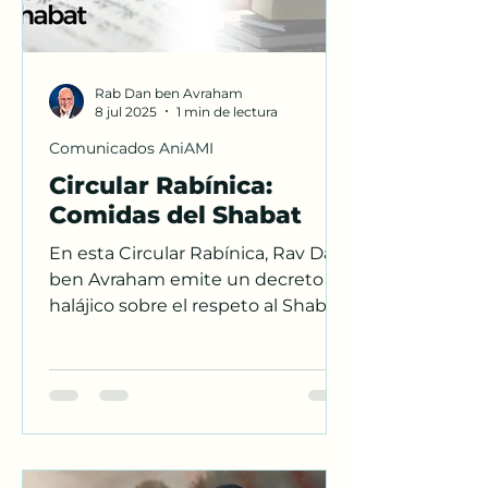
Rab Dan ben Avraham
8 jul 2025
1 min de lectura
Comunicados AniAMI
Circular Rabínica:
Comidas del Shabat
En esta Circular Rabínica, Rav Dan
ben Avraham emite un decreto
halájico sobre el respeto al Shabat,
advirtiendo sobre el consumo
anticipado de comidas
consagradas al día sagrado. Una
guía esencial para honrar el kavod
Shabat en todas las casas afiliadas
a ANIAMI.