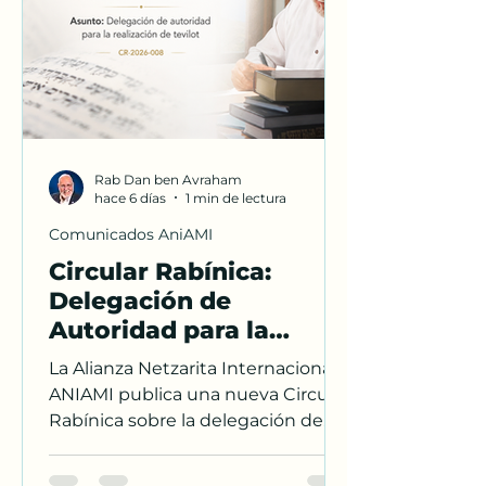
Rab Dan ben Avraham
hace 6 días
1 min de lectura
Comunicados AniAMI
Circular Rabínica:
Delegación de
Autoridad para la
Realización de Tevilot
La Alianza Netzarita Internacional
ANIAMI publica una nueva Circular
Rabínica sobre la delegación de
autoridad para la realización de
tevilot. Conozca los principios que