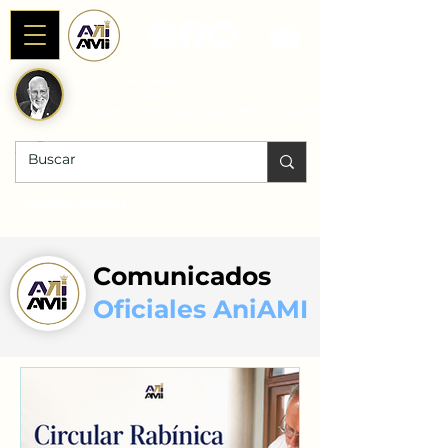
Alianza AniAMI
Internacional
Fundada por Rab Dan ben Avraham
DONACIONES |
Comunicados
Oficiales AniAMI