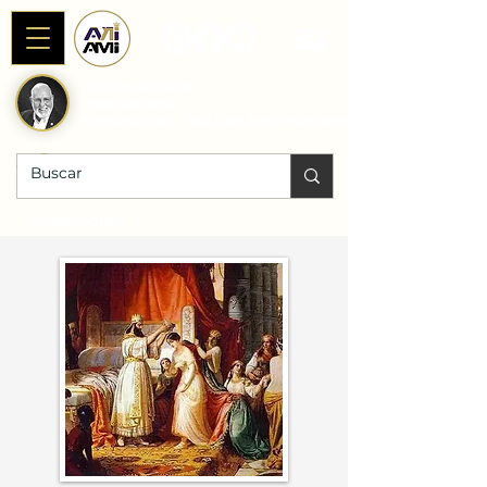
Alianza AniAMI
Internacional
Fundada por Rab Dan ben Avraham
DONACIONES |