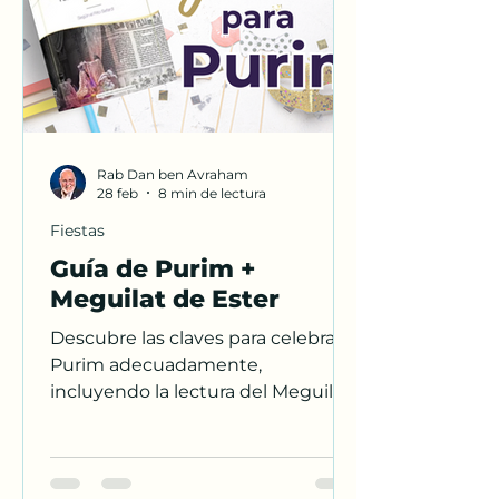
Rab Dan ben Avraham
28 feb
8 min de lectura
Fiestas
Guía de Purim +
Meguilat de Ester
Descubre las claves para celebrar
Purim adecuadamente,
incluyendo la lectura del Meguilá,
la entrega de Mishloaj Manot,
disfraces y más.