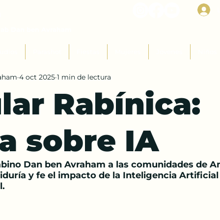
I
Rab Dan ben Avraham
udios
Parashot
Fiestas
Mujeres
Jóvenes
Niños
raham
4 oct 2025
1 min de lectura
lar Rabínica:
a sobre IA
abino Dan ben Avraham a las comunidades de An
duría y fe el impacto de la Inteligencia Artificia
l.