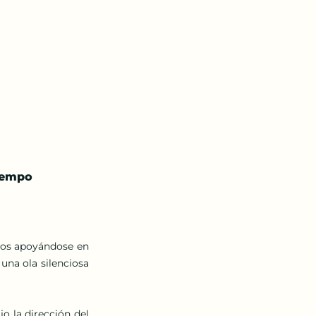
tiempo
os apoyándose en 
na ola silenciosa 
 bajo la dirección del 