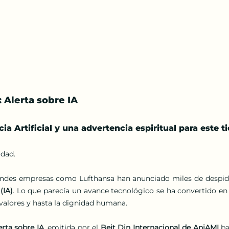
: Alerta sobre IA
cia Artificial y una advertencia espiritual para este 
dad.
randes empresas como Lufthansa han anunciado miles de despid
 (IA)
. Lo que parecía un avance tecnológico se ha convertido en u
alores y hasta la dignidad humana.
erta sobre IA
, emitida por el 
Beit Din Internacional de AniAMI