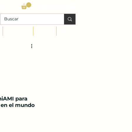
Log In
DONACIONES |
Calendario
Juegos
Mas
iAMI para 
l en el mundo 