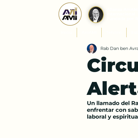
Alianza AniAM
Internacional
Fundada por 
Inicio
AniAMI
Tehilim
Est
Rab Dan ben Av
Circu
Alert
Un llamado del R
enfrentar con sabi
laboral y espiritua