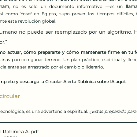
aham
, no es solo un documento informativo —es un 
llam
sí como Yosef en Egipto, supo prever los tiempos difíciles, 
te esta revolución global.
r humano no puede ser reemplazado por un algoritmo. 
r.”
mo actuar, cómo prepararte y cómo mantenerte firme en tu f
as parecen ganar terreno. Un plan práctico, espiritual y lleno
ia entre ser arrastrado por el cambio o liderarlo.
pleto y descarga la Circular Alerta Rabínica sobre IA aquí:
circular
 tecnológica, es una advertencia espiritual. 
¿Estás preparado para
a Rabínica Ai
.pdf