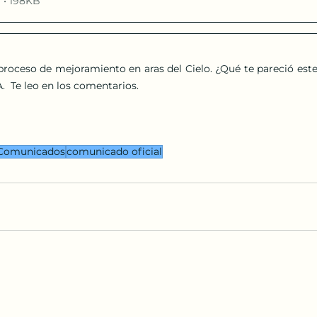
 • 198KB
oceso de mejoramiento en aras del Cielo. ¿Qué te pareció este a
A.  Te leo en los comentarios.
Comunicados
comunicado oficial