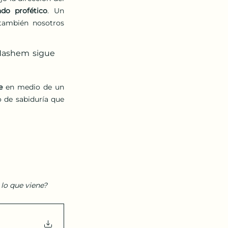
ado profético
. Un 
también nosotros 
Hashem sigue 
e
 en medio de un 
 de sabiduría que 
 lo que viene?