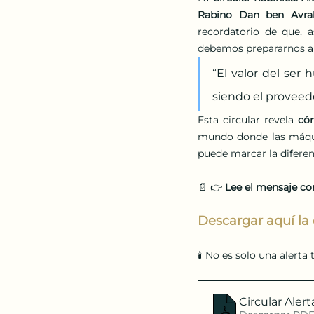
Rabino Dan ben Avr
recordatorio de que, a
debemos prepararnos an
“El valor del se
siendo el proveedo
Esta circular revela 
có
mundo donde las máquin
puede marcar la diferenc
📄 👉 
Lee el mensaje com
Descargar aquí la 
🕯️ No es solo una alerta
Circular Alert