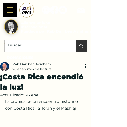
Alianza AniAMI
Internacional
Fundada por Rab Dan ben Avraham
DONACIONES |
Rab Dan ben Avraham
26 ene
2 min de lectura
¡Costa Rica encendió
la luz!
Actualizado:
26 ene
La crónica de un encuentro histórico 
con Costa Rica, la Torah y el Mashiaj