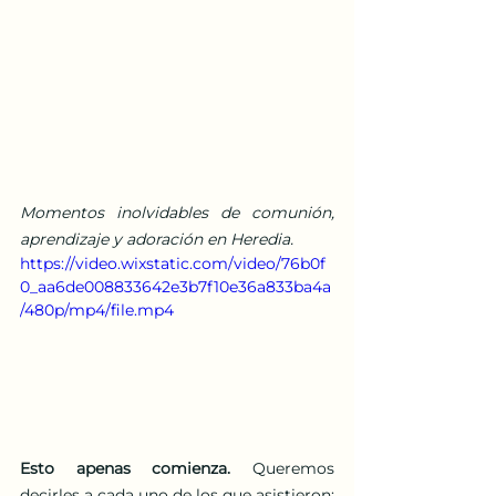
Momentos inolvidables de comunión, 
aprendizaje y adoración en Heredia.
https://video.wixstatic.com/video/76b0f
0_aa6de008833642e3b7f10e36a833ba4a
/480p/mp4/file.mp4
Esto apenas comienza.
 Queremos 
decirles a cada uno de los que asistieron: 