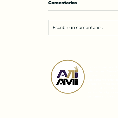
Comentarios
Escribir un comentario...
Moshi y Vayerá
Este es el canal oficia
internacional. Centro 
Corp. es una organizaci
debidamente registrada
exenta de impuestos ba
Código del IRS. Todas 
institución religiosa 
conforme a la ley. Rav