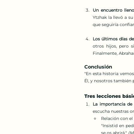
Un encuentro llen
Ytzhak la llevó a s
que seguiría confia
Los últimos días d
otros hijos, pero 
Finalmente, Abraham
Conclusión
"En esta historia vemo
Él, y nosotros también 
Tres lecciones bási
La importancia de l
escucha nuestras or
Relación con el
"Insistid en ped
se os abrirá." 
(M