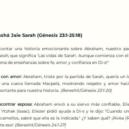
há Jaie Sarah (Génesis 23:1-25:18)
 contar una historia emocionante sobre Abraham, nuestro padr
arah
, que significa 'Las vidas de Sarah'. Aunque comienza con el f
llena de enseñanzas sobre fe, amor y confianza en Di-s!"
 con amor: 
Abraham, triste por la partida de Sarah, quería un l
 una cueva llamada Macpelá, mostrando respeto y amor hacia
ortante para nuestra historia. 
(Bereshit/Génesis 23:1-20)
contrar esposa: 
Abraham envió a su siervo más confiable, Elie
 Ytzhak (Isaac). Eliezer pidió ayuda a Di-s y le dijo: "Cuando u
camellos, sabré que ella es la indicada." ¿Y saben qué? ¡Rivka (
e eso! 
(Bereshit/Génesis 24:1-27)