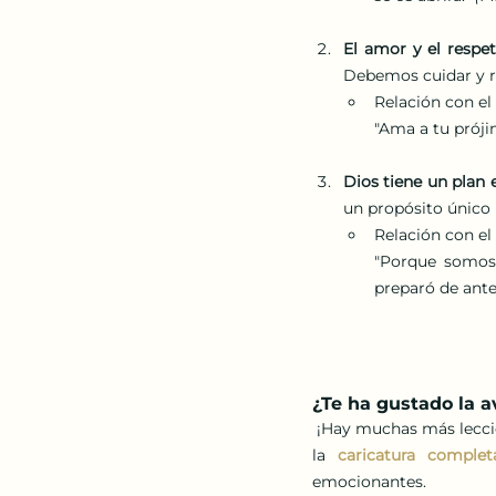
El amor y el respet
Debemos cuidar y re
Relación con el
"Ama a tu próji
Dios tiene un plan 
un propósito único 
Relación con el
"Porque somos 
preparó de ante
¿Te ha gustado la a
 ¡Hay muchas más lecciones en la Torá que te ayudarán a vivir una vida llena de fe y bondad! No te pierdas 
la
caricatura comple
emocionantes. 