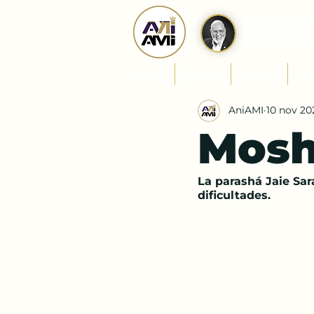
Alianza AniAM
Internacional
Fundada por 
Inicio
AniAMI
Tehilim
Est
AniAMI
10 nov 20
Mosh
La parashá Jaie Sar
dificultades.