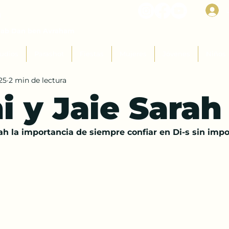
I
Rab Dan ben Avraham
udios
Parashot
Fiestas
Mujeres
Jóvenes
Niños
25
2 min de lectura
i y Jaie Sarah
ah la importancia de siempre confiar en Di-s sin impor