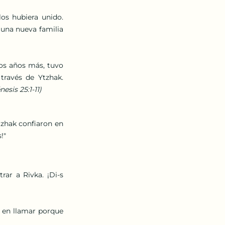
os hubiera unido. 
 una nueva familia 
s años más, tuvo 
ravés de Ytzhak. 
esis 25:1-11)
zhak confiaron en 
!"
rar a Rivka. ¡Di-s 
d en llamar porque 