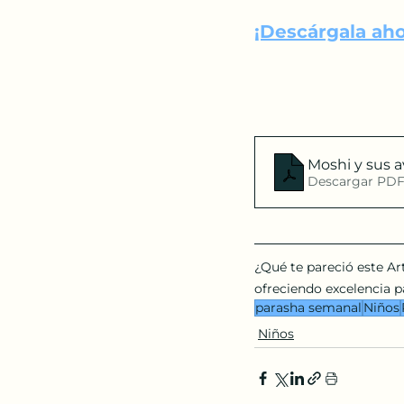
¡Descárgala ah
Moshi y sus a
Descargar PDF
¿Qué te pareció este Ar
ofreciendo excelencia pa
parasha semanal
Niños
Niños