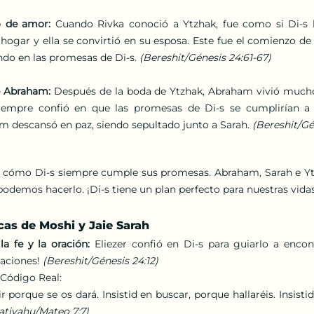
o de amor: 
Cuando Rivka conoció a Ytzhak, fue como si Di-s l
u hogar y ella se convirtió en su esposa. Este fue el comienzo de
ndo en las promesas de Di-s. 
(Bereshit/Génesis 24:61-67)
e Abraham: 
Después de la boda de Ytzhak, Abraham vivió mucho
siempre confió en que las promesas de Di-s se cumplirían a t
 descansó en paz, siendo sepultado junto a Sarah. 
(Bereshit/Gén
s cómo Di-s siempre cumple sus promesas. Abraham, Sarah e Yt
podemos hacerlo. ¡Di-s tiene un plan perfecto para nuestras vidas
cas de Moshi y Jaie Sarah
a fe y la oración:
 Eliezer confió en Di-s para guiarlo a encont
aciones! 
(Bereshit/Génesis 24:12)
 Código Real: 
ir porque se os dará. Insistid en buscar, porque hallaréis. Insisti
atiyahu/Mateo 7:7)