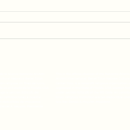
Mos
Parasha Lej lejá para
niños
l de la Alianza Netzarita AniAMI
This is the official channel of the Netzarite Allianc
Cultural Hebraico Benei Tzion
AniAMI International. Benei Tzion Hebrew Cultura
ón religiosa sin fines de lucro,
Center Corp. is a nonprofit religious organization, 
 en el Estado de la Florida, USA,
registered in the State of Florida, USA, exempt fr
jo la sección 501(c)(3) del
under section 501(c)(3) of the IRS Code. All contri
las contribuciones a nuestra
to our religious institution are tax-deductible und
son deducibles de impuestos
law. Rav Daniel A. Hayyim, President.
 Daniel A. Hayyim, Presidente.