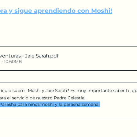
ora y sigue aprendiendo con Moshi!
venturas - Jaie Sarah
.pdf
 • 10.60MB
tículo sobre:  Moshi y Jaie Sarah? Es muy importante saber tu op
ra el servicio de nuestro Padre Celestial.
Parasha para niños
moshi y la parasha semanal