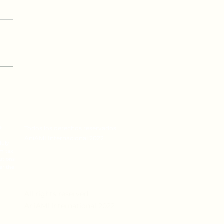
hi y Noaj
e
Todos los derechos reservados
l
AniAMI Internacional 2022
duly
om tax
butions
er the
All rights reserved
AniAMI International 2022