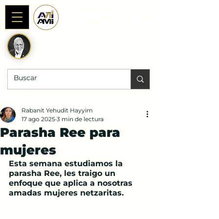
Alianza AniAMI
Internacional
Fundada por Rab Dan ben Avraham
DONACIONES |
Rabanit Yehudit Hayyim
17 ago 2025
3 min de lectura
Parasha Ree para
mujeres
Esta semana estudiamos la 
parasha Ree, les traigo un 
enfoque que aplica a nosotras 
amadas mujeres netzaritas.