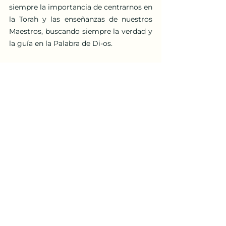
siempre la importancia de centrarnos en 
la Torah y las enseñanzas de nuestros 
Maestros, buscando siempre la verdad y 
la guía en la Palabra de Di-os.
Con amor y bendiciones.
mujeres
Mujer judia
Parasha para mujeres
Mujer Virtuosa
Parashá para Mujeres
Mujer Netzarita
Ver todo
Entradas recientes