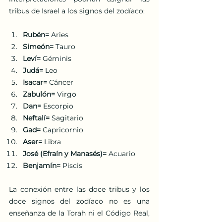
tribus de Israel a los signos del zodíaco:
Rubén=
 Aries  
Simeón=
 Tauro  
Leví=
 Géminis 
Judá=
 Leo  
Isacar=
 Cáncer 
Zabulón= 
Virgo
Dan=
 Escorpio  
Neftalí=
 Sagitario  
Gad=
 Capricornio  
Aser=
 Libra  
José (Efraín y Manasés)=
 Acuario  
Benjamín=
 Piscis
La conexión entre las doce tribus y los 
doce signos del zodíaco no es una 
enseñanza de la Torah ni el Código Real, 