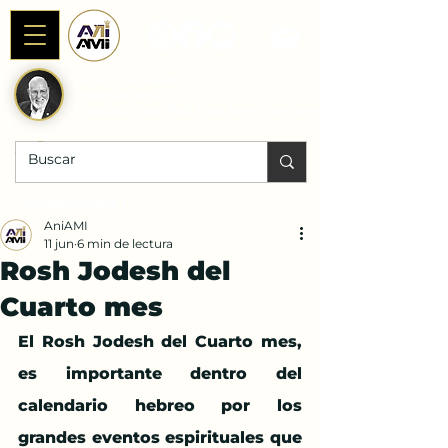
Alianza AniAMI
Internacional
Fundada por Rab Dan ben Avraham
DONACIONES |
AniAMI
11 jun
6 min de lectura
Rosh Jodesh del
Cuarto mes
El Rosh Jodesh del Cuarto mes, 
es importante dentro del 
calendario hebreo por los 
grandes eventos espirituales que 