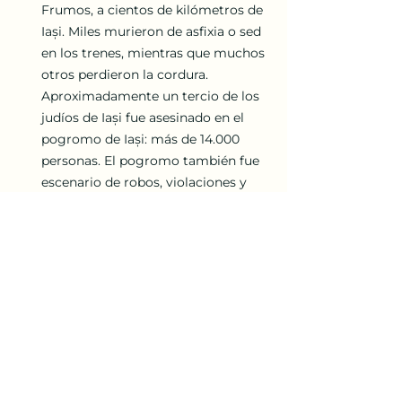
Frumos, a cientos de kilómetros de 
Iași. Miles murieron de asfixia o sed 
en los trenes, mientras que muchos 
otros perdieron la cordura. 
Aproximadamente un tercio de los 
judíos de Iași fue asesinado en el 
pogromo de Iași: más de 14.000 
personas. El pogromo también fue 
escenario de robos, violaciones y 
destrucción total.
Deportación masiva de judíos (1942)
Inicio de la deportación masiva de 
judíos del gueto de Varsovia hacia 
los campos de exterminio nazis. Un 
capítulo oscuro del Holocausto que 
marcó la tragedia del pueblo judío 
durante la Segunda Guerra Mundial.