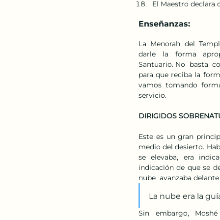
El Maestro declara 
Enseñanzas: 
La  Menorah  del  Templo 
darle  la  forma  apro
Santuario. No  basta  con
para que reciba la form
vamos  tomando  forma  y
servicio. 
DIRIGIDOS SOBRENATU
Este es un gran princip
medio del desierto. Hab
se  elevaba,  era  indic
indicación de que se deb
nube  avanzaba delante d
La nube era la guía
Sin  embargo,  Moshé 