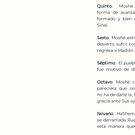
Quinto
:    
Moshé  r
forma  de  avanzar,
formado  y  bien  di
Sinaí. 
Sexto
: Moshé exti
desierto, sufrir c
regresa a Madián.
Séptimo
:  El pueb
fue  motivo  de  di
Octavo
:  Moshé  c
pareciera  que  no
no ha de darle la 
gracia ante Sus oj
Noveno
:  HaShem 
se derramada Rúaj
esta  manera  qued