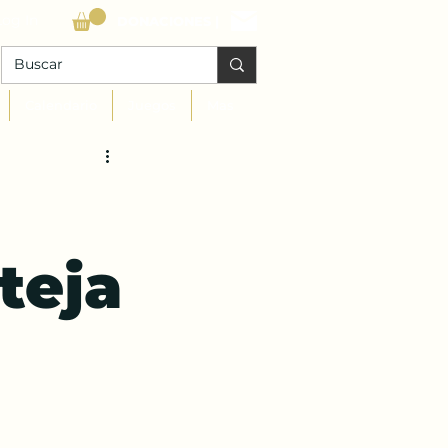
Log In
DONACIONES |
Calendario
Juegos
Mas
teja