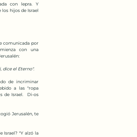
  con  lepra.  Y  
los hijos de Israel 
fue comunicada por 
mienza con una 
erusalén: 
 dice el Eterno".
o  de  incriminar  
bido  a  las 
"ropa  
de Israel.  Di-os 
ogió Jerusalén, te 
Israel? "Y alzó la 