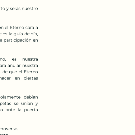
o y serás nuestro 
n el Eterno cara a 
es la guía de día, 
 participación en 
,  es  nuestra  
ra anular nuestra 
 de que el Eterno 
cer  en  ciertas  
solamente  debían  
as  se  unían  y  
  ante  la  puerta  
moverse. 