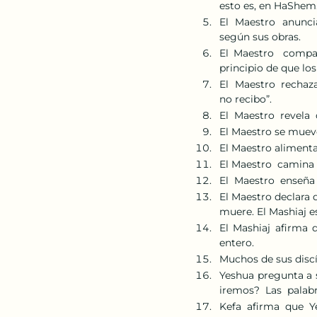
esto es, en HaShem.
El  Maestro  anunci
según sus obras. 
El Maestro  compar
principio de que los
El  Maestro  rechaza
no recibo”. 
El  Maestro  revela 
El Maestro se mueve
El Maestro aliment
El Maestro  camina 
El  Maestro  enseña 
El Maestro declara 
muere. El Mashiaj e
El Mashiaj afirma 
entero. 
Muchos de sus discí
Yeshua pregunta a s
iremos?  Las  palabr
Kefa  afirma  que  Y