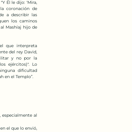
Él le dijo: 'Mira, 
la  coronación  de  
 a describir las 
uen  los  caminos  
al Mashíaj hijo de 
  que  interpreta  
nte del rey David, 
r  y  no  por  la  
  ejércitos)".  Lo  
inguna  dificultad  
ah en el Templo”. 
, especialmente al 
en el que lo envió, 