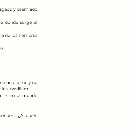
uzgado y premiado 
e donde surge el 
oria de los hombres 
é. 
que uno come y no 
 los  tzadikim.
l, sino al mundo 
onden:  ¿A  quién  