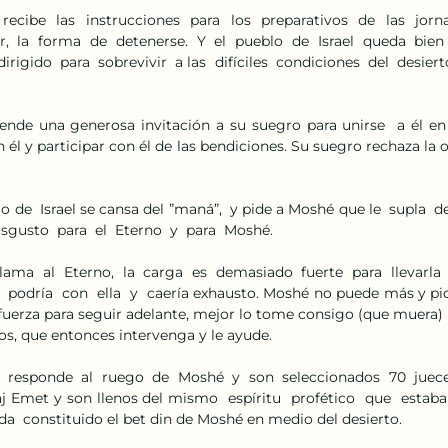
ecibe  las  instrucciones  para  los  preparativos  de  las  jornada
  la  forma  de  detenerse.  Y  el  pueblo  de  Israel  queda  bien 
rigido  para  sobrevivir  a las  difíciles  condiciones  del  desierto,
ende una generosa invitación a su suegro para unirse  a él en 
on él y participar con él de las bendiciones. Su suegro rechaza la o
 
lo de  Israel se cansa del ”maná”,  y pide a Moshé que le  supla  de  c
sgusto  para  el  Eterno  y  para  Moshé. 
lama  al  Eterno,  la  carga  es  demasiado  fuerte  para  llevarla 
  podría  con  ella  y  caería exhausto. Moshé no puede más y pid
 fuerza para seguir adelante, mejor lo tome consigo (que muera) p
os, que entonces intervenga y le ayude. 
 responde  al  ruego  de  Moshé  y  son  seleccionados  70  juece
 Emet y son llenos del mismo  espíritu  profético  que  estaba  
a  constituido el bet din de Moshé en medio del desierto. 