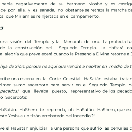
  habla  negativamente  de  su  hermano  Moshé  y  es  castigada
  por  ella,  y  es  sanada,  no  obstante se retraza la marcha de 
sta  que Miriam es reinjertada en el campamento. 
:7
una  visión  del  Templo  y la   Menorah  de  oro.  La profecía 
 de la construcción del  Segundo Templo. La Haftará co
a  alegría que prevalecerá cuando la Presencia Divina retorne a J
 hija de Sión: porque he aquí que vendré a habitar en  medio de ti,
ribe una escena en  la  Corte  Celestial:  HaSatán  estaba  tratand
 primer  sumo  sacerdote  para  servir  en  el  Segundo  Templo,  de
 pecados)  
que  llevaba  puesto,  representativo de los pecados 
  Sacerdote:  
l HaSatán:  HaShem  te  reprenda,  oh  HaSatán,  HaShem, que esc
ste Yeshua un tizón arrebatado del incendio.?" 
e el HaSatán enjuiciar  a una persona que sufrió las penurias de 