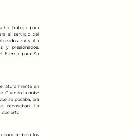
cho  trabajo  para  
a el servicio del 
olpeado aquí y allá 
 y  presionados,  
 Eterno  para  Su  
renaturalmente en 
he. Cuando la nube 
ube se posaba, era 
,  reposaban.  La  
 desierto. 
 conoce bien los 