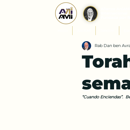
Alianza AniAM
Internacional
Fundada por 
Inicio
AniAMI
Tehilim
Est
Rab Dan ben Av
Tora
sema
“Cuando Enciendas”.  Be