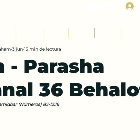
I
Rab Dan ben Avraham
udios
Parashot
Fiestas
Mujeres
Jóvenes
Niños
raham
3 jun
15 min de lectura
h - Parasha
nal 36 Behalo
midbar (Números) 8:1-12:16 