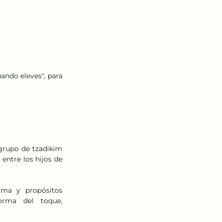
ndo eleves", para 
 
grupo de tzadikim 
entre los hijos de 
rma  y  propósitos  
rma  del  toque,  