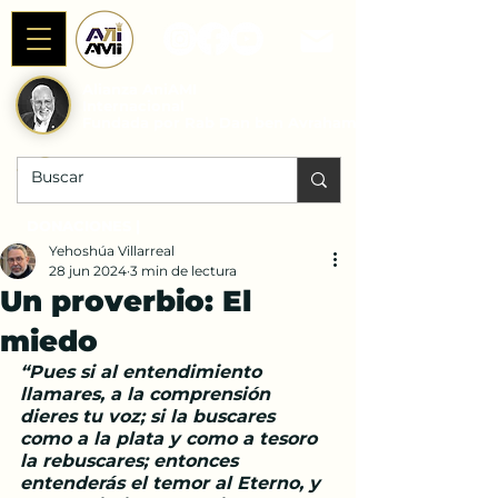
Alianza AniAMI
Internacional
Fundada por Rab Dan ben Avraham
DONACIONES |
Yehoshúa Villarreal
28 jun 2024
3 min de lectura
Un proverbio: El
miedo
“Pues si al entendimiento 
llamares, a la comprensión 
dieres tu voz; si la buscares 
como a la plata y como a tesoro 
la rebuscares; entonces 
entenderás el temor al Eterno, y 