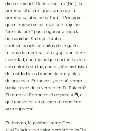
dice el miedo? Cuéntame la ב (Bet), la 
primera letra con que comienza la 
primera palabra de la Tora —Principio— 
que el miedo se disfrazó con traje de 
“consolación” para engañar a toda la 
humanidad. Su traje estaba 
confeccionado con hilos de engaño; 
tejidos de mentira; con aguja que hiere 
la verdad; con tijeras que cortan la vida; 
con colores sin luz; con diseño exclusivo 
de maldad y un broche de oro y plata 
de oquedad. Entonces, ¿de qué temor 
habla la voz de la verdad en Tu Palabra? 
El temor al Eterno es el respeto
 a Él
, el 
que consolida un mundo terreno con 
otro supremo. 
En hebreo, la palabra “temor” es 
פחד (Pajad), cuyo valor gemátrico es 11 = 