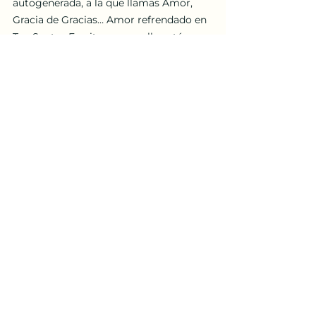
autogenerada, a la que llamas Amor, 
Gracia de Gracias… Amor refrendado en 
Tus Santas Escrituras, por ello está 
escrito: 
“… ¡
Di-s es Amor
!” 1ª Juan 4:8.
proverbio
Yeshoshua Villareal
More Yeoshua
Proverbios
Ver todo
Entradas recientes