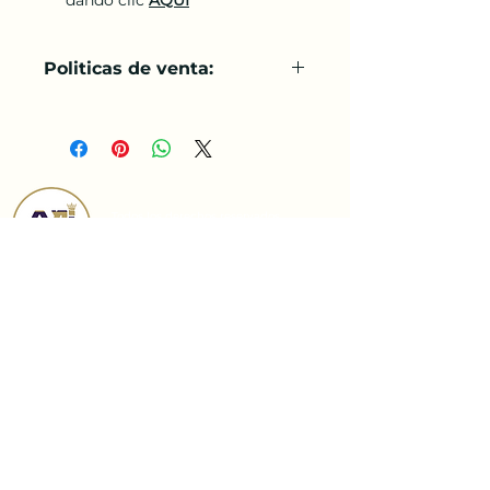
Politicas de venta:
Originales:
Los cuadros
originales de Jesús Villarreal
están disponibles para su
compra, pero su precio no está
publicado en la página. Si está
Todos los derechos reservados
interesado en adquirir un
AniAMI Internacional 2022
cuadro original, por favor
contáctenos para iniciar la
All rights reserved
negociación.
AniAMI International 2022
Reproducciones:
También
Este es el canal oficial de la Alianza
ofrecemos reproducciones de
Netzarita AniAMI internacional. Centro
gran formato de las obras de
Cultural Hebraico Benei Tzion Corp. es
Jesús Villarreal. Estas
una organización religiosa sin fines de
imágenes están disponibles
lucro, debidamente registrada en el
para su compra en línea.
Estado de la Florida, USA, exenta de