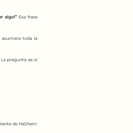
r algo!” 
Esa frase 
 asumiera toda la 
La pregunta es si 
Pero nadie debería decir: “No puedo hacer nada”, sin antes preguntarse sinceramente delante de HaShem: 