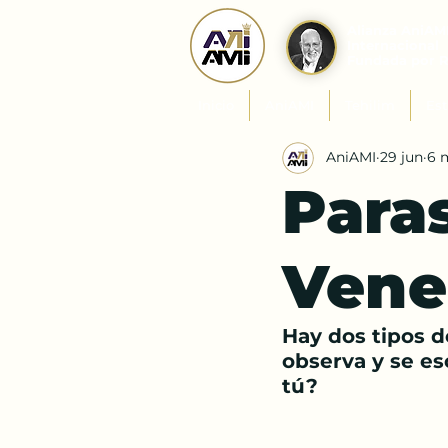
Alianza AniAM
Internacional
Fundada por 
Inicio
AniAMI
Tehilim
Est
AniAMI
29 jun
6 
Paras
Vene
Hay dos tipos d
observa y se es
tú?