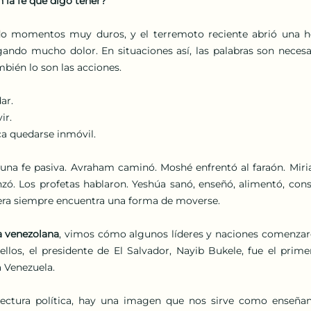
 la fe que digo tener?
do momentos muy duros, y el terremoto reciente abrió una h
gando mucho dolor. En situaciones así, las palabras son necesari
mbién lo son las acciones.
ar.
ir.
ca quedarse inmóvil.
e una fe pasiva. Avraham caminó. Moshé enfrentó al faraón. Mir
ó. Los profetas hablaron. Yeshúa sanó, enseñó, alimentó, conso
dera siempre encuentra una forma de moverse.
a venezolana
, vimos cómo algunos líderes y naciones comenzar
ellos, el presidente de El Salvador, Nayib Bukele, fue el prime
 Venezuela.
lectura política, hay una imagen que nos sirve como enseñanz