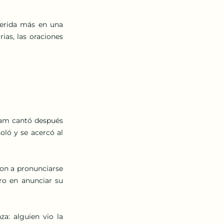
erida más en una 
as, las oraciones 
iam cantó después 
ló y se acercó al 
on a pronunciarse 
ro en anunciar su 
a: alguien vio la 