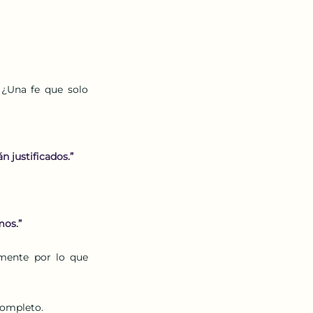
¿Una fe que solo 
n justificados.”
mos.”
mente por lo que 
completo. 