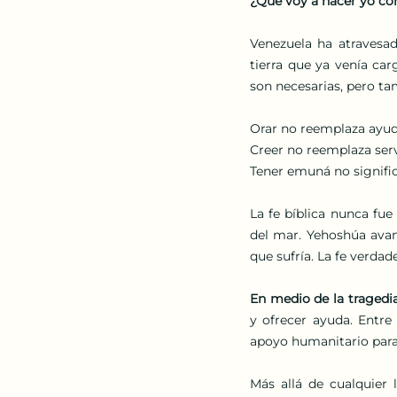
¿Qué voy a hacer yo con
Venezuela ha atravesa
tierra que ya venía car
son necesarias, pero ta
Orar no reemplaza ayud
Creer no reemplaza serv
Tener emuná no signifi
La fe bíblica nunca fu
del mar. Yehoshúa avanz
que sufría. La fe verda
En medio de la tragedi
y ofrecer ayuda. Entre 
apoyo humanitario para
Más allá de cualquier 