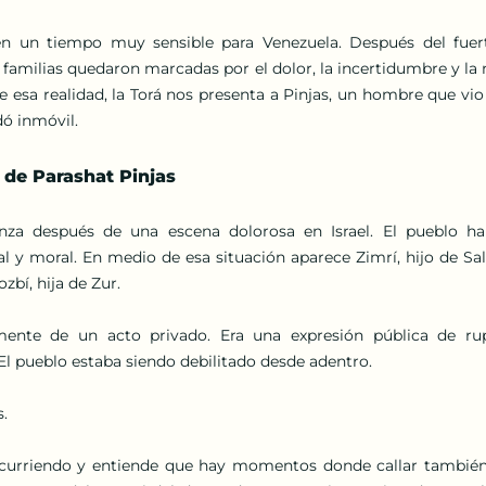
 en un tiempo muy sensible para Venezuela. Después del fuer
 familias quedaron marcadas por el dolor, la incertidumbre y la 
 esa realidad, la Torá nos presenta a Pinjas, un hombre que vio 
dó inmóvil.
l de Parashat Pinjas
nza después de una escena dolorosa en Israel. El pueblo ha
al y moral. En medio de esa situación aparece Zimrí, hijo de Salu,
zbí, hija de Zur.
ente de un acto privado. Era una expresión pública de rup
 El pueblo estaba siendo debilitado desde adentro. 
.
 ocurriendo y entiende que hay momentos donde callar también