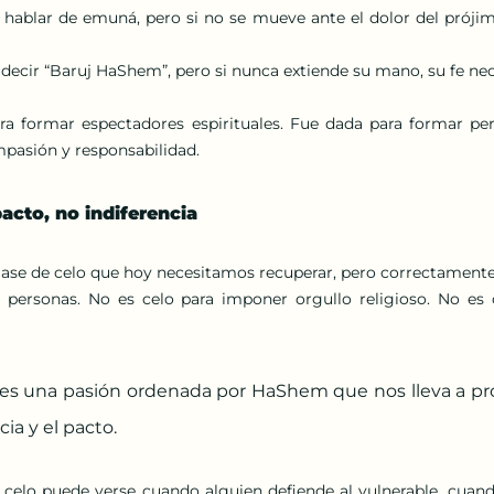
hablar de emuná, pero si no se mueve ante el dolor del prójimo
ecir “Baruj HaShem”, pero si nunca extiende su mano, su fe ne
ra formar espectadores espirituales. Fue dada para formar pe
mpasión y responsabilidad.
pacto, no indiferencia
clase de celo que hoy necesitamos recuperar, pero correctament
 personas. No es celo para imponer orgullo religioso. No es c
 es una pasión ordenada por HaShem que nos lleva a prot
icia y el pacto.
 celo puede verse cuando alguien defiende al vulnerable, cua