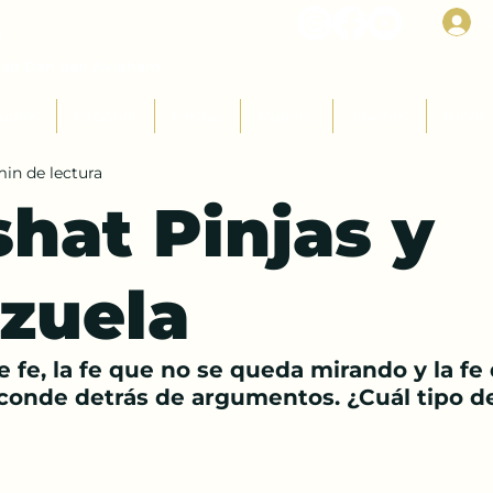
I
Rab Dan ben Avraham
udios
Parashot
Fiestas
Mujeres
Jóvenes
Niños
min de lectura
hat Pinjas y
zuela
e fe, la fe que no se queda mirando y la fe 
conde detrás de argumentos. ¿Cuál tipo de