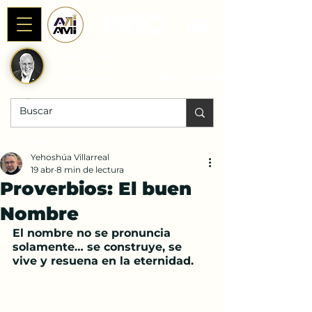
Alianza AniAMI
Internacional
Fundada por Rab Dan ben Avraham
DONACIONES |
Yehoshúa Villarreal
19 abr
8 min de lectura
Proverbios: El buen
Nombre
El nombre no se pronuncia 
solamente… se construye, se 
vive y resuena en la eternidad.