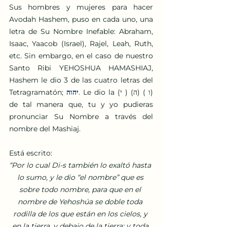
Sus hombres y mujeres para hacer 
Avodah Hashem, puso en cada uno, una 
letra de Su Nombre Inefable: Abraham, 
Isaac, Yaacob (Israel), Rajel, Leah, Ruth, 
etc. Sin embargo, en el caso de nuestro 
Santo Ribi YEHOSHUA HAMASHIAJ, 
Hashem le dio 3 de las cuatro letras del 
Tetragramatón; 
יהוה
. Le dio la (י ) (ה) ( ו) 
de tal manera que, tu y yo pudieras 
pronunciar Su Nombre a través del 
nombre del Mashiaj.
Está escrito:
“Por lo cual Di-s también lo exaltó hasta 
lo sumo, y le dio “el nombre” que es 
sobre todo nombre, para que en el 
nombre de Yehoshúa se doble toda 
rodilla de los que están en los cielos, y 
en la tierra, y debajo de la tierra; y toda 