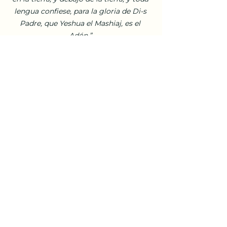
lengua confiese, para la gloria de Di-s 
Padre, que Yeshua el Mashiaj, es el 
Adón.”
Asofer Hamaljutí - Filipenses. 2:9-10
Por ello, cuando pronunciamos el 
nombre del Mashiaj, el Nombre del 
Eterno, está imbuido en él, en el nombre 
del Mashiaj. “... y todo lo que pidieres al 
Padre en mi nombre, lo haré, para que el 
Padre sea glorificado en el Hijo. Si algo 
pidiereis en mi nombre, yo lo haré.” 
Asofer Hamaljutí-Juan (Yohanan) 14:13
Para Hashem, el nombre es sumamente 
importante; por este motivo, ningún 
planeta, ninguna estrella en el 
firmamento tiene Su Nombre, ya que 