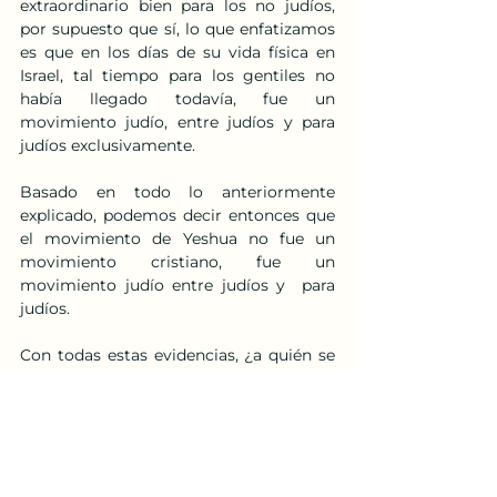
extraordinario bien para los no judíos, 
por supuesto que sí, lo que enfatizamos  
es que en los días de su vida física en 
Israel, tal tiempo para los gentiles no 
había llegado todavía, fue un 
movimiento judío, entre judíos y para 
judíos exclusivamente.
Basado en todo lo anteriormente 
explicado, podemos decir entonces que 
el movimiento de Yeshua no fue un 
movimiento cristiano, fue un 
movimiento judío entre judíos y  para 
judíos.
Con todas estas evidencias, ¿a quién se 
le ocurre pensar que Yeshua estableció 
una religión diferente al Judaísmo y que 
su propósito era reemplazar a Moisés y 
reemplazar la Ley y reemplazar al 
Judaísmo con el Cristianismo?