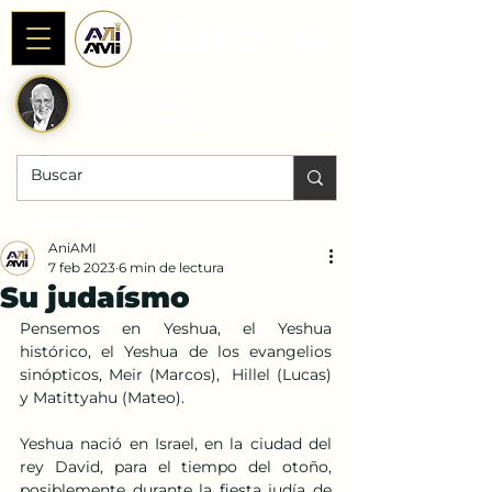
Alianza AniAMI
Internacional
Fundada por Rab Dan ben Avraham
DONACIONES |
AniAMI
7 feb 2023
6 min de lectura
Su judaísmo
Pensemos en Yeshua, el Yeshua 
histórico, el Yeshua de los evangelios 
sinópticos, Meir (Marcos),  Hillel (Lucas) 
y Matittyahu (Mateo).
Yeshua nació en Israel, en la ciudad del 
rey David, para el tiempo del otoño, 
posiblemente durante la fiesta judía de 