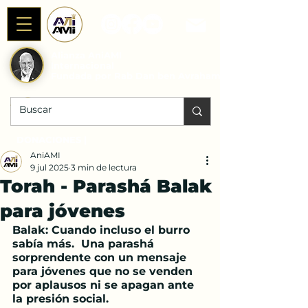
Alianza AniAMI
Internacional
Fundada por Rab Dan ben Avraham
DONACIONES |
AniAMI
9 jul 2025
3 min de lectura
Torah - Parashá Balak
para jóvenes
Balak: Cuando incluso el burro 
sabía más.  Una parashá 
sorprendente con un mensaje 
para jóvenes que no se venden 
por aplausos ni se apagan ante 
la presión social.