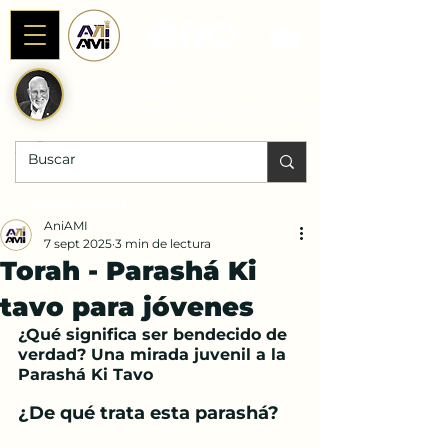
Alianza AniAMI
Internacional
Fundada por Rab Dan ben Avraham
DONACIONES |
AniAMI
7 sept 2025
3 min de lectura
Torah - Parashá Ki
tavo para jóvenes
¿Qué significa ser bendecido de 
verdad? Una mirada juvenil a la 
Parashá Ki Tavo
¿De qué trata esta parashá?