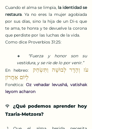
Cuando el alma se limpia, 
la identidad se 
restaura
. Ya no eres la mujer agobiada 
por sus días, sino la hija de un Di-s que 
te ama, te honra y te devuelve la corona 
que perdiste por las luchas de la vida.
Como dice Proverbios 31:25:
🔸 
“Fuerza y honor son su 
vestidura, y se ríe de lo por venir.”
עֹז וְהָדָר לְבוּשָׁה וַתִּשְׂחַק 
En hebreo: 
לְיוֹם אַחֲרוֹן
Fonética: 
Oz vehadar levushá, vatishak 
leyom acharon
🌹 ¿Qué podemos aprender hoy 
Tzaria-Metzora?
Que el alma herida necesita 