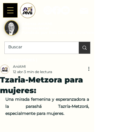
Alianza AniAMI
Internacional
Fundada por Rab Dan ben Avraham
DONACIONES |
AniAMI
12 abr
3 min de lectura
Tzaria-Metzora para
mujeres:
Una mirada femenina y esperanzadora a 
la parashá Tazría-Metzorá, 
especialmente para mujeres.