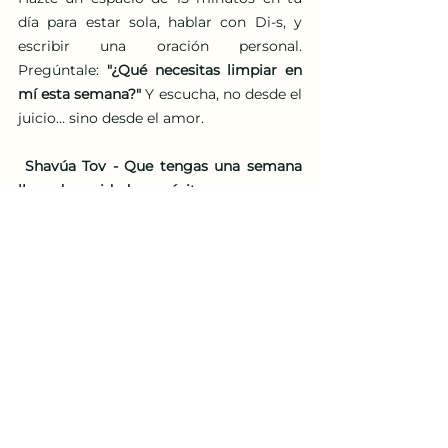
día para estar sola, hablar con Di-s, y 
escribir una oración personal. 
Pregúntale: 
"¿Qué necesitas limpiar en 
mí esta semana?" 
Y escucha, no desde el 
juicio… sino desde el amor.
Shavúa Tov - Que tengas una semana 
llena de sanidad, propósito y paz.
¿Te gustaría recibir más mensajes como 
este? Visítanos en: 👉 
www.ani-
ami.org/mujeres-aniami
¿Quieres que oremos por ti? Escríbenos 
💬