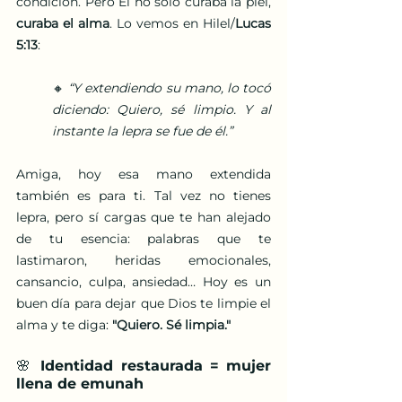
condición. Pero Él no solo curaba la piel, 
curaba el alma
. Lo vemos en Hilel/
Lucas 
5:13
:
🔸 
“Y extendiendo su mano, lo tocó 
diciendo: Quiero, sé limpio. Y al 
instante la lepra se fue de él.”
Amiga, hoy esa mano extendida 
también es para ti. Tal vez no tienes 
lepra, pero sí cargas que te han alejado 
de tu esencia: palabras que te 
lastimaron, heridas emocionales, 
cansancio, culpa, ansiedad… Hoy es un 
buen día para dejar que Dios te limpie el 
alma y te diga: 
"Quiero. Sé limpia."
🌸 Identidad restaurada = mujer 
llena de emunah