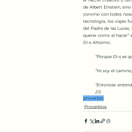
de Albert Einstein, si
convino con todos nosotr
tecnología, los viajes fu
del Padre de las Luces,
querer como el hacer” 
Di-s Altísimo.
“Porque Di-s es qu
“Yo soy el camino,
“Entonces entende
2:5
proverbio
Proverbios