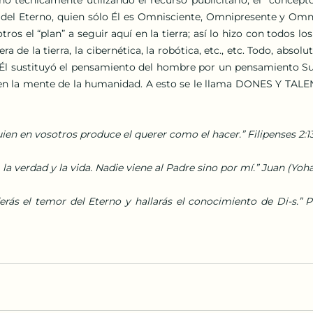
no del Eterno, quien sólo Él es Omnisciente, Omnipresente y Om
os el “plan” a seguir aquí en la tierra; así lo hizo con todos los 
era de la tierra, la cibernética, la robótica, etc., etc. Todo, abso
 Él sustituyó el pensamiento del hombre por un pensamiento Suyo
en la mente de la humanidad. A esto se le llama DONES Y TALE
ien en vosotros produce el querer como el hacer.” Filipenses 2:1
 la verdad y la vida. Nadie viene al Padre sino por mí.” Juan (Yoh
rás el temor del Eterno y hallarás el conocimiento de Di-s.” Pr