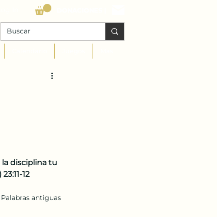
Log In
DONACIONES |
Calendario
Juegos
Mas
la disciplina tu 
23:11-12
 Palabras antiguas 