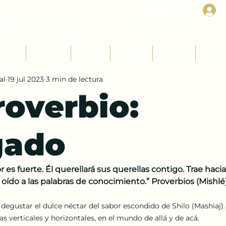
I
Rab Dan ben Avraham
udios
Parashot
Fiestas
Mujeres
Jóvenes
Niños
al
19 jul 2023
3 min de lectura
roverbio:
gado
 es fuerte. Él querellará sus querellas contigo. Trae hacia 
 oído a las palabras de conocimiento.” Proverbios (Mishlé) 
degustar el dulce néctar del sabor escondido de Shilo (Mashiaj).
s verticales y horizontales, en el mundo de allá y de acá.