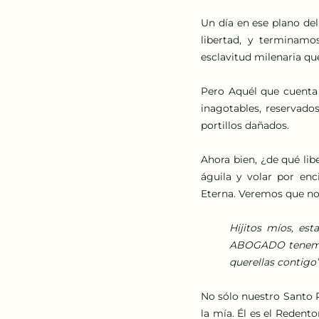
Un día en ese plano de
libertad, y terminamos
esclavitud milenaria qu
Pero Aquél que cuenta c
inagotables, reservados
portillos dañados.
Ahora bien, ¿de qué lib
águila y volar por enc
Eterna. Veremos que nos
Hijitos míos, est
ABOGADO tenemos p
querellas contigo
No sólo nuestro Santo R
la mía. Él es el Redent