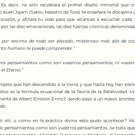
”. Es decir, no sólo recobrará el primer diseño inmortal que c
 buen Jajam (Sabio, Maestro de Tora) te enseñará la disciplina y
 corazón, y afinará tu oído para que alcances a escuchar cada 
 por las diez emanaciones, las diez fuerzas cósmicas denominada
 por encima de todo ser elevado, misterioso más allá de todo
nto humano te puede comprender.”
is pensamientos como son vuestros pensamientos; ni vuest
el Eterno.”
mplos que han descendido a la tierra, y que hasta hoy han silen
llos es la fórmula ecuacional de la Teoría de la Relatividad. U
mente de Albert Einstein E=mc2 dando paso a un nuevo aconteci
do.
ó allí, o cómo en la práctica divina esto pudo acontecer? Mu
 pensamientos como son vuestros pensamientos...se trata que la
ho técnicamente utilizando el recurso publicitario, el “concepto