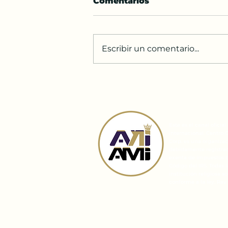
Comentarios
Escribir un comentario...
Un proverbio:
desposorio
Este es el canal oficia
internacional. Centro 
Corp. es una organizaci
debidamente registrada
exenta de impuestos ba
Código del IRS. Todas 
institución religiosa 
conforme a la ley. Rav