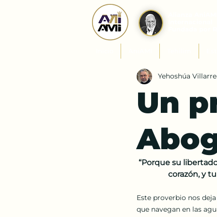
Alianza AniAM
Internacional
Fundada por 
Inicio
AniAMI
Tehilim
Est
Yehoshúa Villarre
Un p
Abo
“Porque su libertador
corazón, y tu
Este proverbio nos deja 
que navegan en las agua