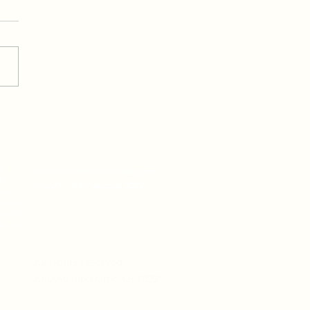
roverbio: El Nazir
e
Todos los derechos reservados
l
AniAMI Internacional 2022
duly
om tax
butions
er the
All rights reserved
AniAMI International 2022