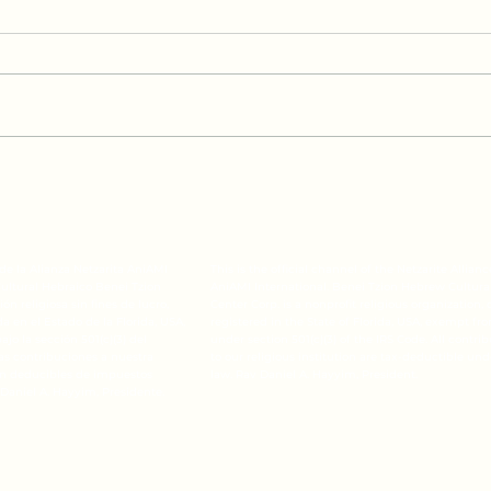
Un P
Un proverbio: la Paloma
l de la Alianza Netzarita AniAMI
This is the official channel of the Netzarite Allianc
Cultural Hebraico Benei Tzion
AniAMI International. Benei Tzion Hebrew Cultura
ón religiosa sin fines de lucro,
Center Corp. is a nonprofit religious organization, 
 en el Estado de la Florida, USA,
registered in the State of Florida, USA, exempt fr
jo la sección 501(c)(3) del
under section 501(c)(3) of the IRS Code. All contri
las contribuciones a nuestra
to our religious institution are tax-deductible und
son deducibles de impuestos
law. Rav Daniel A. Hayyim, President.
 Daniel A. Hayyim, Presidente.