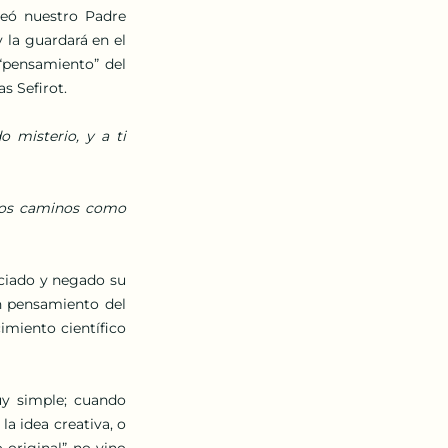
reó nuestro Padre 
 la guardará en el 
“pensamiento” del 
s Sefirot.
 misterio, y a ti 
ros caminos como 
ciado y negado su 
n pensamiento del 
miento científico 
y simple; cuando 
 idea creativa, o 
 original” no vino 