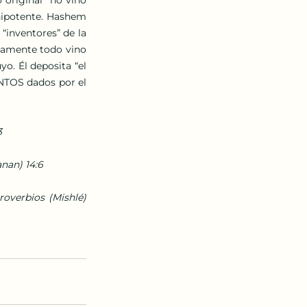
nipotente. Hashem 
“inventores” de la 
lutamente todo vino 
. Él deposita “el 
NTOS dados por el 
3
anan) 14:6
overbios (Mishlé) 