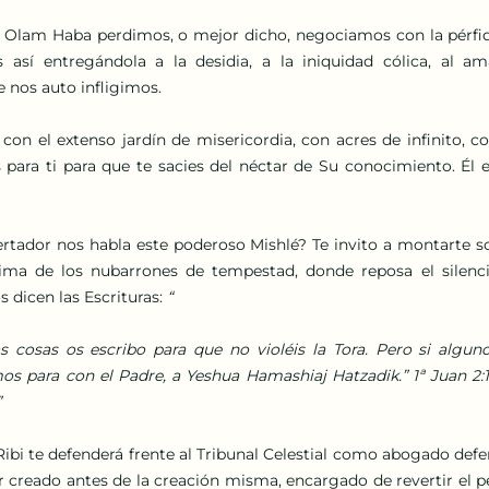
l Olam Haba perdimos, o mejor dicho, negociamos con la pérfi
 así entregándola a la desidia, a la iniquidad cólica, al am
e nos auto infligimos.
on el extenso jardín de misericordia, con acres de infinito, con
 para ti para que te sacies del néctar de Su conocimiento. Él e
ertador nos habla este poderoso Mishlé? Te invito a montarte so
ima de los nubarrones de tempestad, donde reposa el silencio
 dicen las Escrituras: 
“
as cosas os escribo para que no violéis la Tora. Pero si alguno
ara con el Padre, a Yeshua Hamashiaj Hatzadik.” 1ª Juan 2:1 “
”
ibi te defenderá frente al Tribunal Celestial como abogado defen
or creado antes de la creación misma, encargado de revertir el p