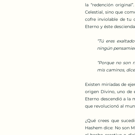
la “redención original
Celestial, sino que como
cofre inviolable de tu
Eterno y éste descienda
“Tú eres exaltado
ningún pensamie
“Porque no son m
mis caminos, dice 
Existen miríadas de eje
origen Divino, uno de e
Eterno descendió a la 
que revolucionó al mun
¿Qué crees que sucedi
Hashem dice: No son Mis
el hecho creativo o dic