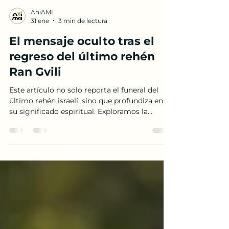
AniAMI
31 ene
3 min de lectura
El mensaje oculto tras el
regreso del último rehén
Ran Gvili
Este artículo no solo reporta el funeral del
último rehén israelí, sino que profundiza en
su significado espiritual. Exploramos la
conexión mística entre el inicio de la guerra
en Simjá Torá y su cierre con el regreso de
Ran (cuyo nombre significa alegría/canto),
ofreciendo una perspectiva de consuelo y fe
en medio del duelo nacional.