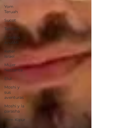
Yom
Teruah
Sucot
Tehilim
Eventos
AniAMI
Keter
Israel
Mujer
Netzarita
Elul
Moshi y
sus
aventuras
Moshi y la
parasha
Yom Kipur