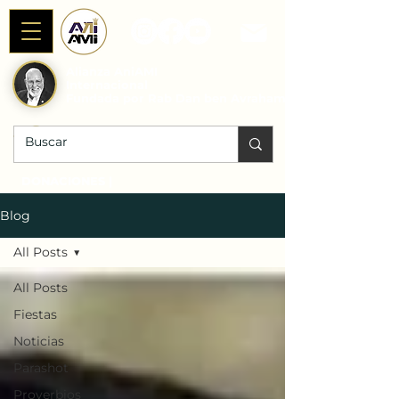
Alianza AniAMI
Internacional
Fundada por Rab Dan ben Avraham
DONACIONES |
Blog
All Posts
All Posts
Fiestas
Noticias
Parashot
Proverbios