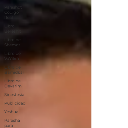
Parashot
Código
Real
Libro
Bereshit
Libro de
Shemot
Libro de
VaYikrá
Libro de
Bamidbar
Libro de
Devarim
Sinestesia
Publicidad
Yeshua
Parashá
para