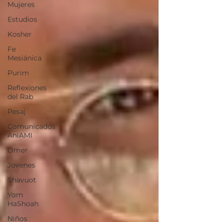
Mujeres
Estudios
Kosher
Fe
Mesiánica
Purim
Reflexiones
del Rab
Pesaj
Comunicados
AniAMI
Omer
Jovenes
Shavuot
Yom
HaShoah
Niños