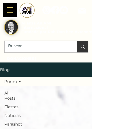
Alianza AniAMI
Internacional
Fundada por Rab Dan ben Avraham
DONACIONES |
Blog
Purim
All
Posts
Fiestas
Noticias
Parashot