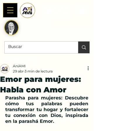
Alianza AniAMI
Internacional
Fundada por Rab Dan ben Avraham
DONACIONES |
AniAMI
29 abr
3 min de lectura
Emor para mujeres:
Habla con Amor
Parasha para mujeres: Descubre 
cómo tus palabras pueden 
transformar tu hogar y fortalecer 
tu conexión con Dios, inspirada 
en la parashá Emor.