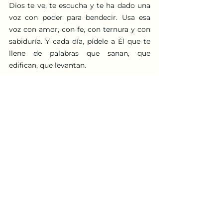
Dios te ve, te escucha y te ha dado una 
voz con poder para bendecir. Usa esa 
voz con amor, con fe, con ternura y con 
sabiduría. Y cada día, pídele a Él que te 
llene de palabras que sanan, que 
edifican, que levantan.
Parasha
parasha semanal
mujeres
Mujer judia
Parashá para Mujeres
Ver todo
Entradas recientes