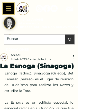
Alianza AniAMI
Internacional
Fundada por Rab Dan ben Avraham
DONACIONES |
AniAMI
14 feb 2023
4 min de lectura
La Esnoga (Sinagoga)
Esnoga (ladino), Sinagoga (Griego), Bet 
Keneset (hebreo) es el lugar de reunión 
del Judaísmo para realizar los Rezos y 
estudiar la Tora.
La Esnoga es un edificio especial, lo 
especial radica en su función, ya que fue 