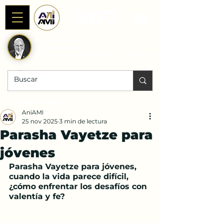
Alianza AniAMI
Internacional
Fundada por Rab Dan ben Avraham
DONACIONES |
AniAMI
25 nov 2025
3 min de lectura
Parasha Vayetze para
jóvenes
Parasha Vayetze para jóvenes, 
cuando la vida parece difícil, 
¿cómo enfrentar los desafíos con 
valentía y fe?