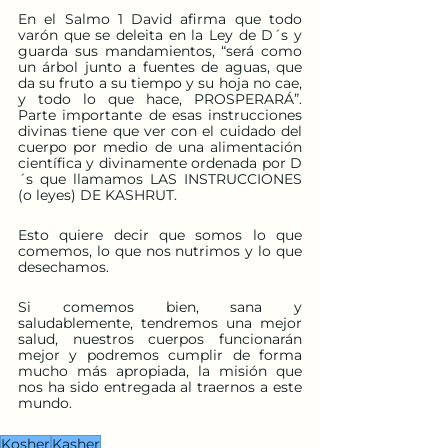
En el Salmo 1 David afirma que todo 
varón que se deleita en la Ley de D´s y 
guarda sus mandamientos, “será como 
un árbol junto a fuentes de aguas, que 
da su fruto a su tiempo y su hoja no cae, 
y todo lo que hace, PROSPERARÁ”. 
Parte importante de esas instrucciones 
divinas tiene que ver con el cuidado del 
cuerpo por medio de una alimentación 
científica y divinamente ordenada por D
´s que llamamos LAS INSTRUCCIONES 
(o leyes) DE KASHRUT.
Esto quiere decir que somos lo que 
comemos, lo que nos nutrimos y lo que 
desechamos.
Si comemos bien, sana y 
saludablemente, tendremos una mejor 
salud, nuestros cuerpos funcionarán 
mejor y podremos cumplir de forma 
mucho más apropiada, la misión que 
nos ha sido entregada al traernos a este 
mundo.
Kosher
Kasher