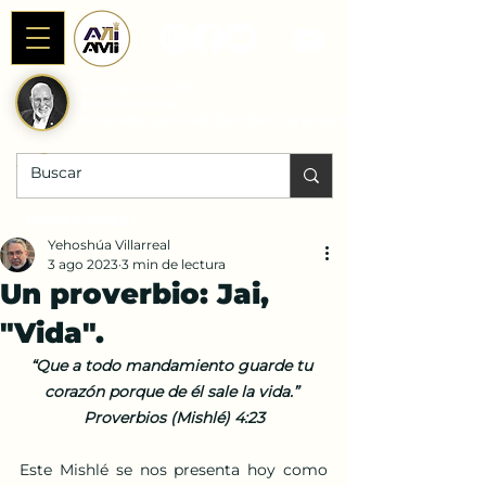
Alianza AniAMI
Internacional
Fundada por Rab Dan ben Avraham
DONACIONES |
Yehoshúa Villarreal
3 ago 2023
3 min de lectura
Un proverbio: Jai,
"Vida".
“Que a todo mandamiento guarde tu 
corazón porque de él sale la vida.” 
Proverbios (Mishlé) 4:23
Este Mishlé se nos presenta hoy como 